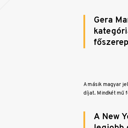
Gera Mar
kategóri
főszere
A másik magyar jel
díjat. Mindkét mű 
A New Yo