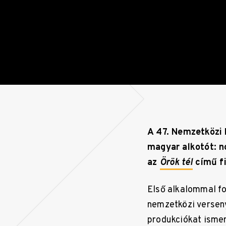
A 47. Nemzetközi 
magyar alkotót: n
az
Örök tél
című fi
Első alkalommal fo
nemzetközi verseny
produkciókat ismer