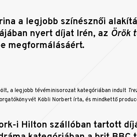
ina a legjobb színésznői alakít
ájában nyert díjat Irén, az
Örök t
pe megformálásáért.
ölt, a legjobb tévéminisorozat kategóriában indult
Tre
forgatókönyvét Köbli Norbert írta, és mindkettő produ
rk-i Hilton szállóban tartott dí