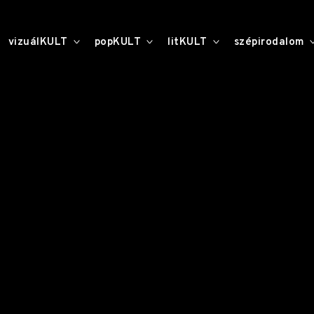
toggle
toggle
toggle
vizuálKULT
popKULT
litKULT
szépirodalom
child
child
child
menu
menu
menu