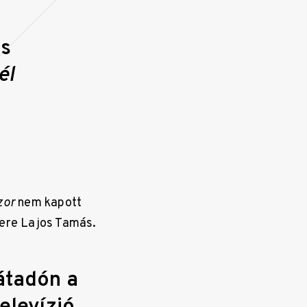
ás
él
zor
nem kapott
cere Lajos Tamás.
játadón a