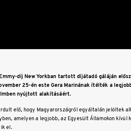
Emmy-díj New Yorkban tartott díjátadó gáláján elősz
ovember 25-én este Gera Marinának ítélték a legjobb
lmben nyújtott alakításáért.
rdult elő, hogy Magyarországról egyáltalán jelöltek al
ben, amelyen a legjobb, az Egyesült Államokon kívül k
ik el.