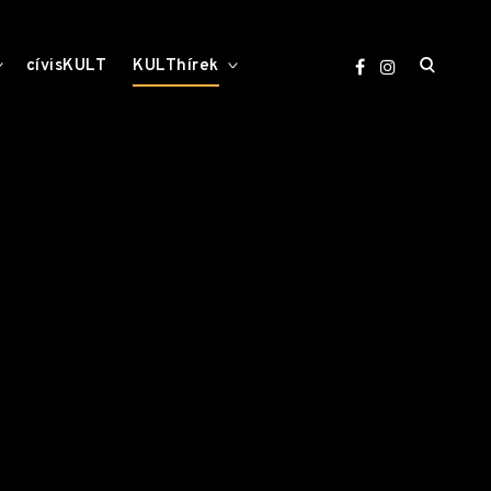
open
toggle
toggle
cívisKULT
KULThírek
child
child
menu
menu
search
form