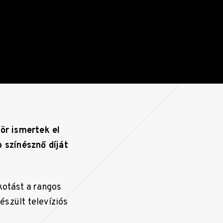
ör ismertek el
 színésznő díját
kotást a rangos
észült televíziós