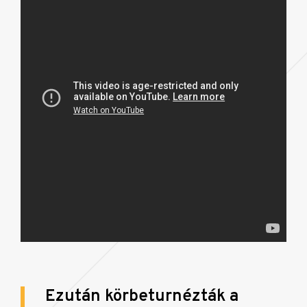
Ezután körbeturnézták a