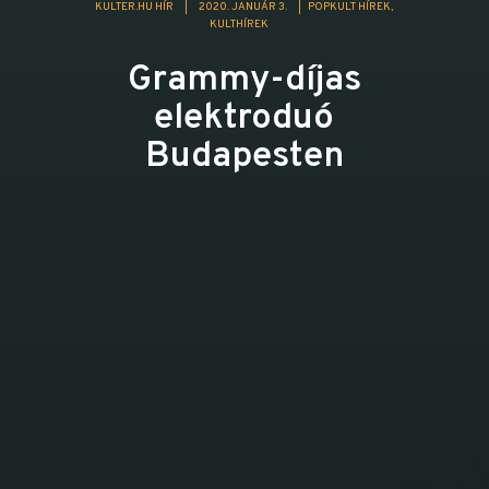
KULTER.HU HÍR
|
2020. JANUÁR 3.
|
POPKULT HÍREK
KULTHÍREK
Grammy-díjas
elektroduó
Budapesten