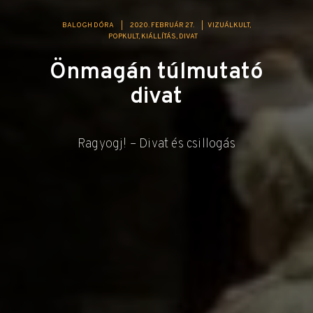
BALOGH DÓRA
|
2020. FEBRUÁR 27.
|
VIZUÁLKULT
POPKULT
KIÁLLÍTÁS
DIVAT
Önmagán túlmutató
divat
Ragyogj! – Divat és csillogás