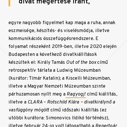
divat megértése iránt,
egyre nagyobb figyelmet kap maga a ruha, annak
eszmeisége, készítés- és viselésmódja, illetve
kommunikációs összefüggésrendszere. E
folyamat részeként 2019-ben, illetve 2020 elején
Budapesten a következő divatkiállítások
készültek el: Király Tamás
Out of the box
című
retrospektív tárlata a Ludwig Múzeumban
(kurátor: Tímár Katalin); a Kiscelli Múzeumban,
illetve a Magyar Nemzeti Múzeumban szinte
párhuzamosan nyílt meg a
Ragyogj!
című kiállítás,
illetve a
CLARA – Rotschild Klára – divatkirálynő a
vasfüggöny mögött
című időszaki kiállítás (ez
utóbbi kurátora: Simonovics Ildikó történész),
illetve február 24-ig volt látogatható a
Repertoár