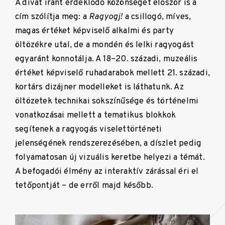
A divat iránt érdeklődő közönséget először is a
cím szólítja meg: a
Ragyogj!
a csillogó, míves,
magas értéket képviselő alkalmi és party
öltözékre utal, de a mondén és lelki ragyogást
egyaránt konnotálja. A 18–20. századi, muzeális
értéket képviselő ruhadarabok mellett 21. századi,
kortárs dizájner modelleket is láthatunk. Az
öltözetek technikai sokszínűsége és történelmi
vonatkozásai mellett a tematikus blokkok
segítenek a ragyogás viselettörténeti
jelenségének rendszerezésében, a díszlet pedig
folyamatosan új vizuális keretbe helyezi a témát.
A befogadói élmény az interaktív zárással éri el
tetőpontját – de erről majd később.