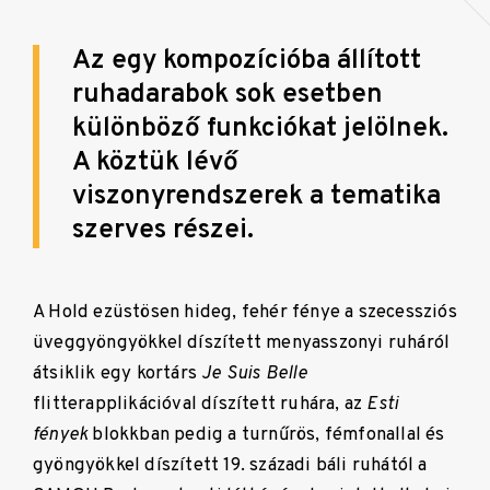
Az egy kompozícióba állított
ruhadarabok sok esetben
különböző funkciókat jelölnek.
A köztük lévő
viszonyrendszerek a tematika
szerves részei.
A Hold ezüstösen hideg, fehér fénye a szecessziós
üveggyöngyökkel díszített menyasszonyi ruháról
átsiklik egy kortárs
Je Suis Belle
flitterapplikációval díszített ruhára, az
Esti
fények
blokkban pedig a turnűrös, fémfonallal és
gyöngyökkel díszített 19. századi báli ruhától a