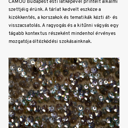
CAMOU Budapest esti látképével printelt alkalmi
szettjéig érünk. A tárlat kedvelt eszköze a
kizökkentés, a korszakok és tematikák közti át- és
visszacsatolás. A ragyogás és a kitűnni vágyás egy
tágabb kontextus részeként mindenhol érvényes
mozgatója öltözködési szokásainknak.