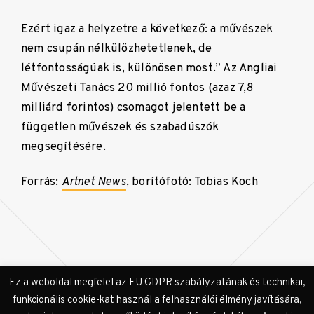
Ezért igaz a helyzetre a következő: a művészek
nem csupán nélkülözhetetlenek, de
létfontosságúak is, különösen most.” Az Angliai
Művészeti Tanács 20 millió fontos (azaz 7,8
milliárd forintos) csomagot jelentett be a
független művészek és szabadúszók
megsegítésére.
Forrás:
Artnet News
, borítófotó: Tobias Koch
Ez a weboldal megfelel az EU GDPR szabályzatának és technikai,
funkcionális cookie-kat használ a felhasználói élmény javítására,