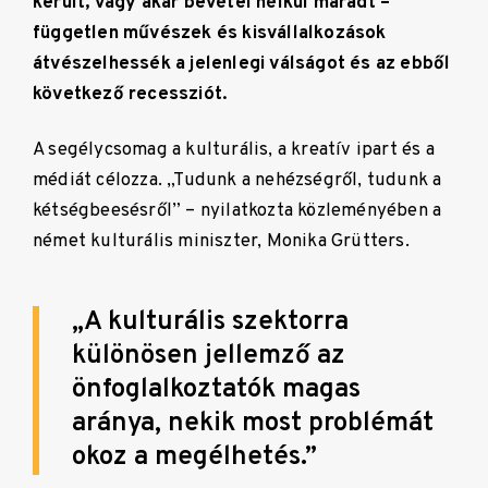
került, vagy akár bevétel nélkül maradt –
független művészek és kisvállalkozások
átvészelhessék a jelenlegi válságot és az ebből
következő recessziót.
A segélycsomag a kulturális, a kreatív ipart és a
médiát célozza. „Tudunk a nehézségről, tudunk a
kétségbeesésről” – nyilatkozta közleményében a
német kulturális miniszter, Monika Grütters.
„A kulturális szektorra
különösen jellemző az
önfoglalkoztatók magas
aránya, nekik most problémát
okoz a megélhetés.”