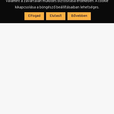
valamint a zavartalan működés biztosítása érdekében. A cookie
Címkék:
kulturális szektor
kultúratámogatás
kultúrpolitika
kikapcsolása a böngésző beállításaiban lehetséges.
Monika Grütters
Németország
Elfogad
Elutasít
Bővebben
KULTer.hu Hír
A KULTer.hu rendelkezésére bocsátott és a
szerkesztőség által továbbszerkesztett, vagy a
szerkesztőség által összeállított sajtóanyagok
és a szerkesztőségi hírek megjelenési formája.