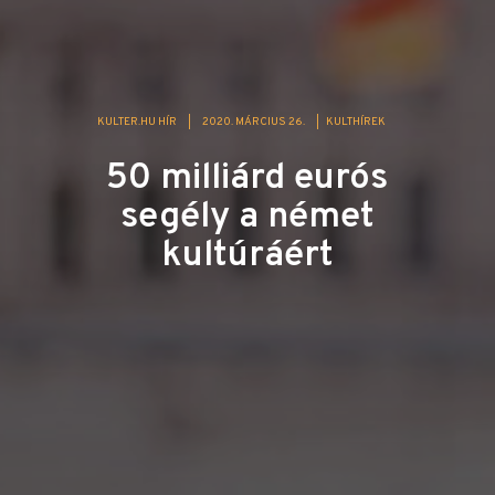
KULTER.HU HÍR
|
2020. MÁRCIUS 26.
|
KULTHÍREK
50 milliárd eurós
segély a német
kultúráért