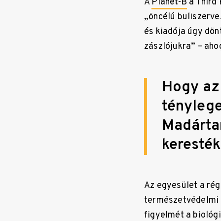
A
Planet-B
a Third
„öncélú buliszerv
és kiadója úgy dön
zászlójukra” – ah
Hogy az
ténylege
Madárta
keresték 
Az egyesület a rég
természetvédelmi s
figyelmét a bioló