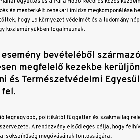
 Planet együttes és a Para Hobo Records közös kezde
ezés és mesterkélt zenekari imidzs megkomponálása he
töttek, hogy „a környezet védelmét és a tudomány nép
ogy közleményükben fogalmaznak.
 esemény bevételéből származó
sen megfelelő kezekbe kerüljön
ni és Természetvédelmi Egyesül
fel.
ió legnagyobb, politikától független és szakmailag rel
zervezete. A rendezvény elsődleges célja, hogy felhí
giai sokszínűség megóvásának fontosságára.