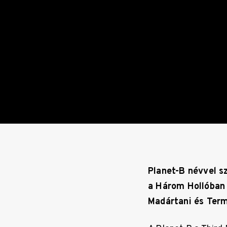
Planet-B névvel s
a Három Hollóban 
Madártani és Ter