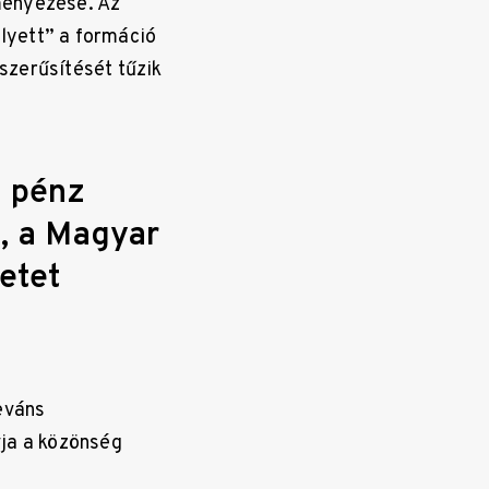
ményezése. Az
lyett” a formáció
szerűsítését tűzik
 pénz
, a Magyar
etet
eváns
vja a közönség