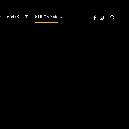
open
toggle
toggle
cívisKULT
KULThírek
child
child
menu
menu
search
form