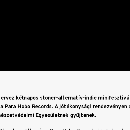
zervez kétnapos stoner-alternatív-indie minifesztivá
a Para Hobo Records. A jótékonysági rendezvényen 
mészetvédelmi Egyesületnek gyűjtenek.