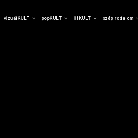
toggle
toggle
toggle
vizuálKULT
popKULT
litKULT
szépirodalom
child
child
child
menu
menu
menu