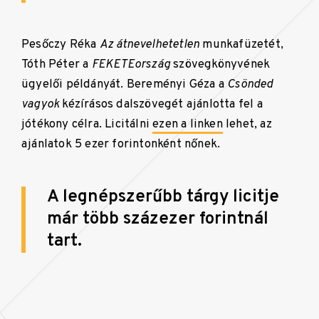
Pesőczy Réka
Az átnevelhetetlen
munkafüzetét,
Tóth Péter a
FEKETEország
szövegkönyvének
ügyelői példányát. Bereményi Géza a
Csönded
vagyok
kézírásos dalszövegét ajánlotta fel a
jótékony célra. Licitálni
ezen a linken
lehet, az
ajánlatok 5 ezer forintonként nőnek.
A legnépszerűbb tárgy licitje
már több százezer forintnál
tart.