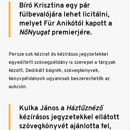
Bíró Krisztina egy pár
fülbevalójára lehet licitálni,
melyet Für Anikótól kapott a
NőNyugat
premierjére.
Persze sok kézirat és kézírásos jegyzetekkel
egyedített szövegpéldány is szerepel a tárgyak
között. Dedikált bögrék, szövegkönyvek,
könyvpéldányok ugyancsak beszerezhetők az
aukción.
Kulka János a
Háztűznéző
kézírásos jegyzetekkel ellátott
szövegkönyvét ajánlotta fel,