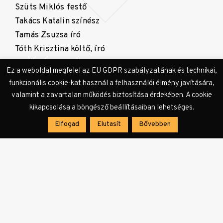
Szüts Miklós festő
Takács Katalin színész
Tamás Zsuzsa író
Tóth Krisztina költő, író
Törőcsik Franciska színész
Ez a weboldal megfelel az EU GDPR szabályzatának és technikai,
Vojnich Erzsébet festő
funkcionális cookie-kat használ a felhasználói élmény javítására,
valamint a zavartalan működés biztosítása érdekében. A cookie
Borítófotó: Grecsó Krisztián regényének dedikált
kikapcsolása a böngésző beállításaiban lehetséges.
orosz partizánkiadása,
Könyvhajlék Aukció
Elfogad
Elutasít
Bővebben