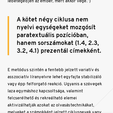
lebetegedjen az ember, mert akkor vége.”)
A kötet négy ciklusa nem
nyelvi egységeket mozgósít
paratextuális pozícióban,
hanem sorszámokat (1.4, 2.3,
3.2, 4.1) prezentál címekként.
E metódus szintén a fentebb jelzett variatív és
asszociatív líranyelvre lehet egyfajta stabilizáló
vagy épp felforgató reakció. Ugyanis a szövegek
laza egymáshoz kapcsoltsága, valamint
felcserélhető és rekreálható elemei
aktivizálhatják azokat az olvasástechnikákat,
melyeket a számokként jelzett ciklusnevek vagy