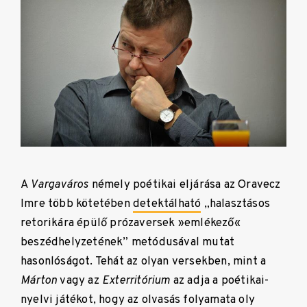
A
Vargaváros
némely poétikai eljárása az Oravecz
Imre több kötetében
detektálható
„halasztásos
retorikára épülő prózaversek »emlékező«
beszédhelyzetének” metódusával mutat
hasonlóságot. Tehát az olyan versekben, mint a
Márton
vagy az
Exterritórium
az adja a poétikai-
nyelvi játékot, hogy az olvasás folyamata oly