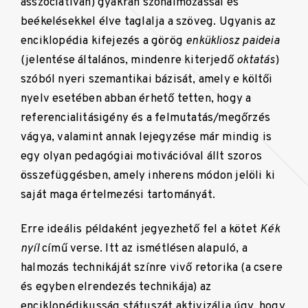
asszociatívan) gyakran szóhalmozással és
beékelésekkel élve taglalja a szöveg. Ugyanis az
enciklopédia kifejezés a görög
enkükliosz paideia
(jelentése általános, mindenre kiterjedő
oktatás
)
szóból nyeri szemantikai bázisát, amely e költői
nyelv esetében abban érhető tetten, hogy a
referencialitásigény és a felmutatás/megőrzés
vágya, valamint annak lejegyzése már mindig is
egy olyan pedagógiai motivációval állt szoros
összefüggésben, amely inherens módon jelöli ki
saját maga értelmezési tartományát.
Erre ideális példaként jegyezhető fel a kötet
Kék
nyíl
című verse. Itt az ismétlésen alapuló, a
halmozás technikáját színre vivő retorika (a csere
és egyben elrendezés technikája) az
enciklopédikusság státuszát aktivizálja úgy, hogy