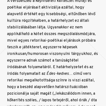
A versbeszéd a képviseleti költészet műfaji és
poétikai eljárásait aktivizálja azáltal, hogy
alapvető értékét egy kisebbségi, eltűnőben lévő
kultúra rögzítésében, a határhelyzet ez általi
stabilizálásában látja. Ugyanakkor ez nem
applikálható a kötet összes megszólalásmódjára,
mivel egyes retorikai-poétikai eljárások próbára
teszik e játékteret, egyszerre képesek
ironikusan/humorosan viszonyulni tárgyukhoz, és
egyszerre adnak számot a tanúságtétel
íródásának folyamatáról. E határhelyzetet és az
íródás folyamatait az
Édes-kedves…
című vers
retorikai megalkotottsága színre is viszi azáltal,
hogy a beszéd alapvetően határszituációban
pozicionálja saját magát („lekászálódom innen, a
kőkerítés széles, / lapos tetejéről, ahol órák / óta