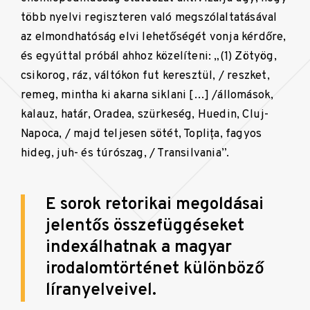
több nyelvi regiszteren való megszólaltatásával
az elmondhatóság elvi lehetőségét vonja kérdőre,
és egyúttal próbál ahhoz közelíteni: „(1) Zötyög,
csikorog, ráz, váltókon fut keresztül, / reszket,
remeg, mintha ki akarna siklani […] /állomások,
kalauz, határ, Oradea, szürkeség, Huedin, Cluj-
Napoca, / majd teljesen sötét, Toplița, fagyos
hideg, juh- és túrószag, / Transilvania”.
E sorok retorikai megoldásai
jelentős összefüggéseket
indexálhatnak a magyar
irodalomtörténet különböző
líranyelveivel.