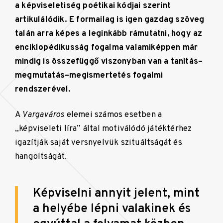
a képviseletiség poétikai kódjai szerint
artikulálódik. E formailag is igen gazdag szöveg
talán arra képes a leginkább rámutatni, hogy az
enciklopédikusság fogalma valamiképpen már
mindig is összefüggő viszonyban van a tanítás–
megmutatás–megismertetés fogalmi
rendszerével.
A
Vargaváros
elemei számos esetben a
„képviseleti líra” által motiválódó játéktérhez
igazítják saját versnyelvük szituáltságát és
hangoltságát.
Képviselni annyit jelent, mint
a helyébe lépni valakinek és