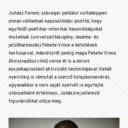
Juhász Ferenc szövegei például voltaképpen
onnan válhatnak kapcsolódási ponttá, hogy
egyfelől poétikai-retorikai hasonlóságokat
mutatnak (univerzalitásigény, lexéma- és
jelzőhalmozás) Fekete Vince e kötetének
textusaival, másrészről pedig maga Fekete Vince
Bronzvadász
című verse él is a deixis
összekapcsolást aktivizáló technikájával (tehát
nyelvileg is rámutat a szerző tulajdonnevére),
ugyanakkor a vers saját nyelvét is egyfajta
utánzatként értelmezi, Juhászra jellemző
figurációkkal oldja meg.