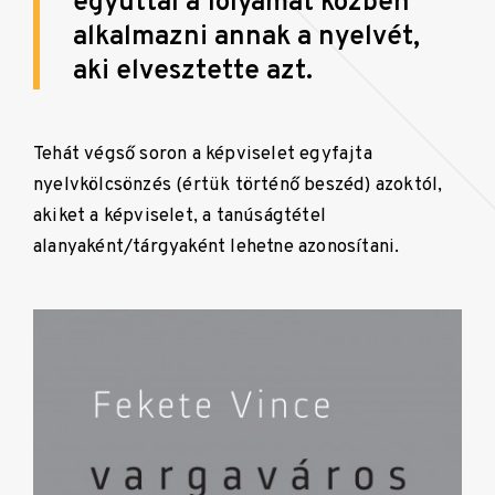
egyúttal a folyamat közben
alkalmazni annak a nyelvét,
aki elvesztette azt.
Tehát végső soron a képviselet egyfajta
nyelvkölcsönzés (értük történő beszéd) azoktól,
akiket a képviselet, a tanúságtétel
alanyaként/tárgyaként lehetne azonosítani.