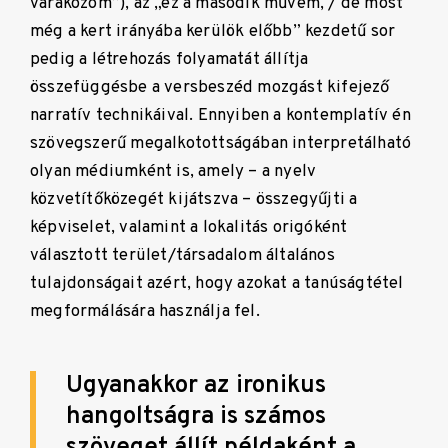
várakozom”), az „ez a második művem, / de most
még a kert irányába kerülök előbb” kezdetű sor
pedig a létrehozás folyamatát állítja
összefüggésbe a versbeszéd mozgást kifejező
narratív technikáival. Ennyiben a kontemplatív én
szövegszerű megalkotottságában interpretálható
olyan médiumként is, amely – a nyelv
közvetítőközegét kijátszva – összegyűjti a
képviselet, valamint a lokalitás origóként
választott terület/társadalom általános
tulajdonságait azért, hogy azokat a tanúságtétel
megformálására használja fel.
Ugyanakkor az ironikus
hangoltságra is számos