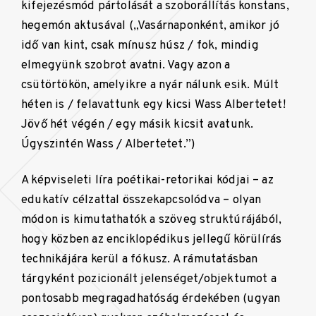
kifejezésmód pártolását a szoborállítás konstans,
hegemón aktusával („Vasárnaponként, amikor jó
idő van kint, csak mínusz húsz / fok, mindig
elmegyünk szobrot avatni. Vagy azon a
csütörtökön, amelyikre a nyár nálunk esik. Múlt
héten is / felavattunk egy kicsi Wass Albertetet!
Jövő hét végén / egy másik kicsit avatunk.
Úgyszintén Wass / Albertetet.”)
A képviseleti líra poétikai-retorikai kódjai – az
edukatív célzattal összekapcsolódva – olyan
módon is kimutathatók a szöveg struktúrájából,
hogy közben az enciklopédikus jellegű körülírás
technikájára kerül a fókusz. A rámutatásban
tárgyként pozicionált jelenséget/objektumot a
pontosabb megragadhatóság érdekében (ugyan