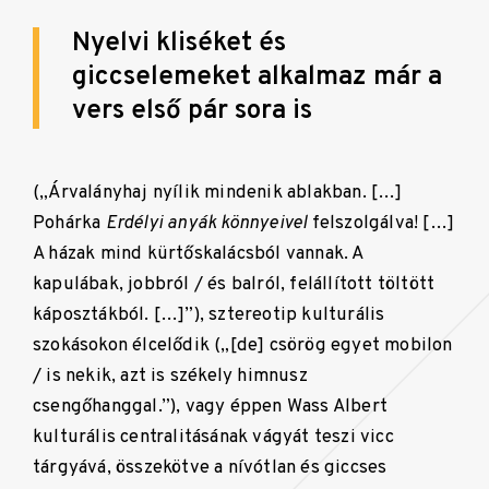
Nyelvi kliséket és
giccselemeket alkalmaz már a
vers első pár sora is
(„Árvalányhaj nyílik mindenik ablakban. […]
Pohárka
Erdélyi anyák könnyeivel
felszolgálva! […]
A házak mind kürtőskalácsból vannak. A
kapulábak, jobbról / és balról, felállított töltött
káposztákból. […]”), sztereotip kulturális
szokásokon élcelődik („[de] csörög egyet mobilon
/ is nekik, azt is székely himnusz
csengőhanggal.”), vagy éppen Wass Albert
kulturális centralitásának vágyát teszi vicc
tárgyává, összekötve a nívótlan és giccses