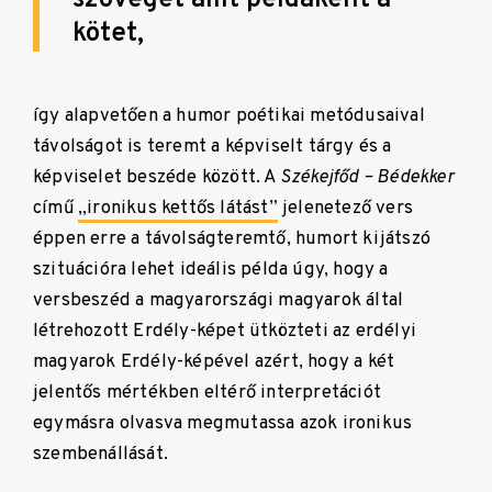
szöveget állít példaként a
kötet,
így alapvetően a humor poétikai metódusaival
távolságot is teremt a képviselt tárgy és a
képviselet beszéde között. A
Székejfőd – Bédekker
című
„ironikus kettős látást”
jelenetező vers
éppen erre a távolságteremtő, humort kijátszó
szituációra lehet ideális példa úgy, hogy a
versbeszéd a magyarországi magyarok által
létrehozott Erdély-képet ütközteti az erdélyi
magyarok Erdély-képével azért, hogy a két
jelentős mértékben eltérő interpretációt
egymásra olvasva megmutassa azok ironikus
szembenállását.