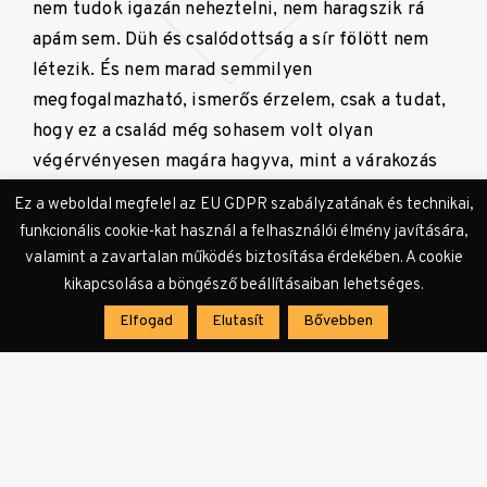
nem tudok igazán neheztelni, nem haragszik rá
apám sem. Düh és csalódottság a sír fölött nem
létezik. És nem marad semmilyen
megfogalmazható, ismerős érzelem, csak a tudat,
hogy ez a család még sohasem volt olyan
végérvényesen magára hagyva, mint a várakozás
perceiben.
Ez a weboldal megfelel az EU GDPR szabályzatának és technikai,
funkcionális cookie-kat használ a felhasználói élmény javítására,
A borítófotót a szerző készítette.
valamint a zavartalan működés biztosítása érdekében. A cookie
kikapcsolása a böngésző beállításaiban lehetséges.
Elfogad
Elutasít
Bővebben
Címkék:
Énekes András Előd
Ózdi történet
tárca