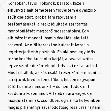
Korábban, távoli rokonok, barátok közeli
elhunytjainak temetésén figyeltem a gyászoló
szűk családot, próbáltam ráolvasni a
testtartásukat, a reakciójukat a szertartás
monotonitását megtörő mozzanatokra. Egy
elhibázott mondat, hamis éneklés, elejtett
koszorú. Az elől keresztbe kulcsolt kezek a
legelterjedtebb pozíciók. És aki nem egy idős
rokon kezébe kulcsolja karját, a ravatalozóba
lépve szinte önkéntelenül felveszi ezt a tartást.
Most itt állok, a szűk család részeként – más nincs
is rajtunk kívül a temetőben, hiszen nagyapám
túlélt szinte mindenkit – és nem tudok mit
kezdeni a kezeimmel. Általában ura vagyok a
mozdulataimnak, csöndben, egy álltó helyemben
mégis pillanatnyi zavarodottság lesz úrrá rajtam.