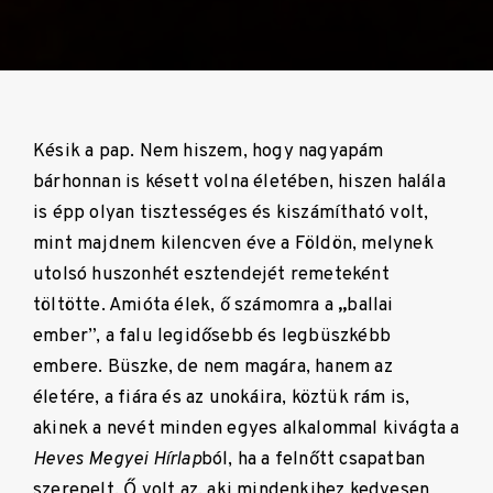
Késik a pap. Nem hiszem, hogy nagyapám
bárhonnan is késett volna életében, hiszen halála
is épp olyan tisztességes és kiszámítható volt,
mint majdnem kilencven éve a Földön, melynek
utolsó huszonhét esztendejét remeteként
töltötte. Amióta élek, ő számomra a
„
ballai
ember”, a falu legidősebb és legbüszkébb
embere. Büszke, de nem magára, hanem az
életére, a fiára és az unokáira, köztük rám is,
akinek a nevét minden egyes alkalommal kivágta a
Heves Megyei Hírlap
ból, ha a felnőtt csapatban
szerepelt. Ő volt az, aki mindenkihez kedvesen