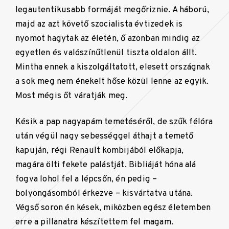
legautentikusabb formáját megőriznie. A háború,
majd az azt követő szocialista évtizedek is
nyomot hagytak az életén, ő azonban mindig az
egyetlen és valószínűtlenül tiszta oldalon állt.
Mintha ennek a kiszolgáltatott, elesett országnak
a sok meg nem énekelt hőse közül lenne az egyik.
Most mégis őt váratják meg.
Késik a pap nagyapám temetéséről, de szűk félóra
után végül nagy sebességgel áthajt a temető
kapuján, régi Renault kombijából előkapja,
magára ölti fekete palástját. Bibliáját hóna alá
fogva lohol fel a lépcsőn, én pedig –
bolyongásomból érkezve – kisvártatva utána.
Végső soron én kések, miközben egész életemben
erre a pillanatra készítettem fel magam.