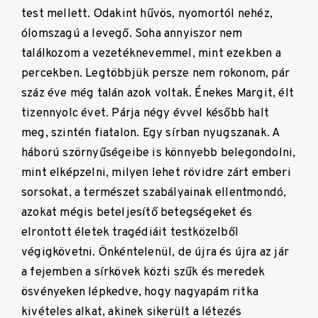
test mellett. Odakint hűvös, nyomortól nehéz,
ólomszagú a levegő. Soha annyiszor nem
találkozom a vezetéknevemmel, mint ezekben a
percekben. Legtöbbjük persze nem rokonom, pár
száz éve még talán azok voltak. Énekes Margit, élt
tizennyolc évet. Párja négy évvel később halt
meg, szintén fiatalon. Egy sírban nyugszanak. A
háború szörnyűségeibe is könnyebb belegondolni,
mint elképzelni, milyen lehet rövidre zárt emberi
sorsokat, a természet szabályainak ellentmondó,
azokat mégis beteljesítő betegségeket és
elrontott életek tragédiáit testközelből
végigkövetni. Önkéntelenül, de újra és újra az jár
a fejemben a sírkövek közti szűk és meredek
ösvényeken lépkedve, hogy nagyapám ritka
kivételes alkat, akinek sikerült a létezés