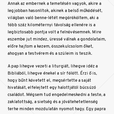
Annak az embernek a temetésén vagyok, akire a
legjobban hasonlítok, akinek a belső működését,
világban való benne-létét megörököltem, aki a
több száz kilométernyi távolság ellenére is a
legbiztosabb pontja volt a felnövésemnek. Mire
eszembe jut mindez, üressé válnak a gondolataim,
előre hajtom a kezem, összekulcsolom őket,
ahogyan a testvérem és a szüleim is teszik.
A pap lihegve vezeti a liturgiát, lihegve idéz a
Bibliából, lihegve énekel a sír fölött. Érzi ő is,
hogy bűnt követett el, megsértette a saját
hivatását, elfelejtett egy halottjától búcsúzó
családot. Mégsem tud engedelmeskedni a teste, a
zaklatottság, a sietség és a jóvátehetetlenség
terhe minden mozdulatán nyomot hagy. Egy papra