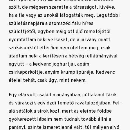
szólt, de mégsem szerette a társaságot, kivéve,
ha a fia vagy az unokái látogatták meg. Legutóbbi
születésnapjára a szomszéd falu híres
szülöttjétől, egyben máig ott élő remetéjétől
nyomtattam neki verseket, de a járvány miatt
szokásunktól eltérően nem öleltem meg, csak
átadtam neki a kerítésen a hétvégi ellátmányával
együtt – a kedvenc joghurtjai, apám
csirkepörköltje, anyám krumplipüréje. Kedvenc
ételei tehát, csak úgy, mint nekem.
Egy elárvult család magányában, céltalanul fázik
és várakozik egy ózdi temető ravatalozójában. Fel-
alá sétálok a sírok közt, mert az eleinte földbe
gyökerezett lábaim nem tudnak tovább állni a
parányi, szinte ismeretlenné vált, túl mélyen alvó