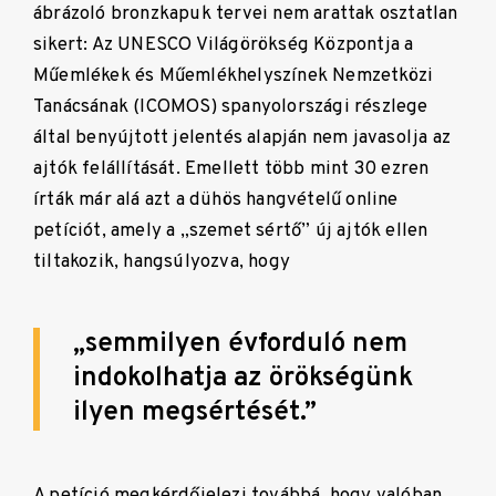
ábrázoló bronzkapuk tervei nem arattak osztatlan
sikert: Az UNESCO Világörökség Központja a
Műemlékek és Műemlékhelyszínek Nemzetközi
Tanácsának (ICOMOS) spanyolországi részlege
által benyújtott jelentés alapján nem javasolja az
ajtók felállítását. Emellett több mint 30 ezren
írták már alá azt a dühös hangvételű online
petíciót, amely a
„
szemet sértő
”
új ajtók ellen
tiltakozik, hangsúlyozva, hogy
„
semmilyen évforduló nem
indokolhatja az örökségünk
ilyen megsértését.
”
A petíció megkérdőjelezi továbbá, hogy valóban