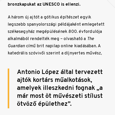
bronzkapukat az UNESCO is ellenzi.
A három új ajtót a gótikus építészet egyik
legszebb spanyolországi példájaként emlegetett
székesegyház megépülésének 800. évfordulója
alkalmából rendelték meg – olvasható a
The
Guardian
című brit napilap online kiadásában. A
katedrális szóvivői szerint a díjnyertes művész,
Antonio López által tervezett
ajtók kortárs műalkotások,
amelyek illeszkedni fognak
„
a
már most öt művészeti stílust
ötvöző épülethez
”
.