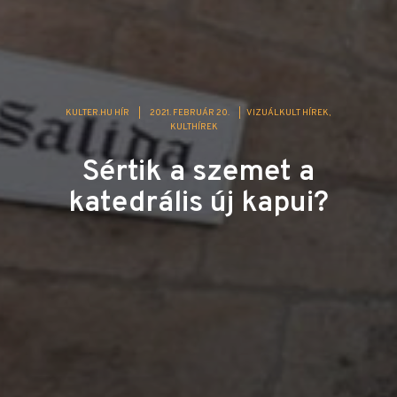
KULTER.HU HÍR
|
2021. FEBRUÁR 20.
|
VIZUÁLKULT HÍREK
KULTHÍREK
Sértik a szemet a
katedrális új kapui?