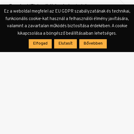
Forrás:
MTI
, borítókép: Antonio López
Ez a weboldal megfelel az EU GDPR szabályzatának és technikai,
látványterve
funkcionális cookie-kat használ a felhasználói élmény javítására,
valamint a zavartalan működés biztosítása érdekében. A cookie
kikapcsolása a böngésző beállításaiban lehetséges.
Elfogad
Elutasít
Bővebben
Címkék:
burgosi katedrális
építészet
gótikus építészet
Kasztília
Spanyolország
UNESCO