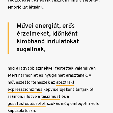
végződéssel. Az egyik vásznon mintha sejteket,
embriókat látnánk.
Művei energiát, erős
érzelmeket, időnként
kirobbanó indulatokat
sugallnak,
míg a lágyabb színekkel festettek valamilyen
éteri harmóniát és nyugalmat árasztanak. A
művészettörténészek az
absztrakt
expresszionizmus
képviselőjeként tartják őt
számon, illetve a
tasizmust
és a
gesztusfestészetet
szokás még emlegetni vele
kapcsolatosan.