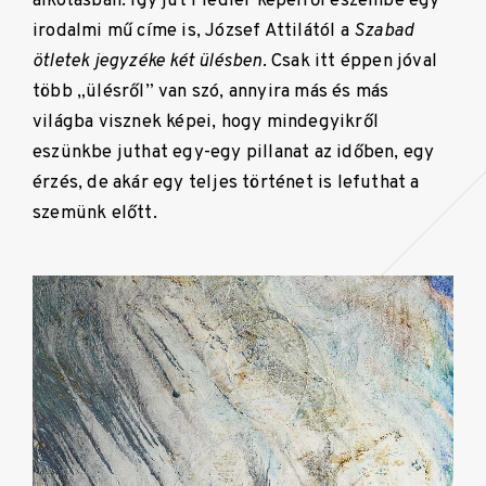
alkotásban. Így jut Fiedler képeiről eszembe egy
irodalmi mű címe is, József Attilától a
Szabad
ötletek jegyzéke két ülésben.
Csak itt éppen jóval
több „ülésről” van szó, annyira más és más
világba visznek képei, hogy mindegyikről
eszünkbe juthat egy-egy pillanat az időben, egy
érzés, de akár egy teljes történet is lefuthat a
szemünk előtt.