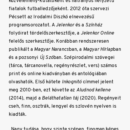
közvélemény-kutatóként és hátrányos helyzetű
fiatalok futballedzőjeként. 2012 óta szervezi
Pécsett az Irodalmi Diszkó elnevezésű
programsorozatot. A
Jelenkor
és a
Színház
folyóirat tördelőszerkesztője, a
Jelenkor Online
felelős szerkesztője. Korábban rendszeresen
publikált a
Magyar Narancs
ban, a
Magyar Hírlap
ban
és a pozsonyi
Új Szó
ban. Szépirodalmi szövegei
(tárca, tárcanovella, regényrészlet, vers) számos
print és online kiadványban és antológiában
olvashatók. Első kötete
Inkognitó
címmel jelent
meg 2010-ben, ezt követte az
Aludnod kellene
(2014), majd a
Beláthatatlan táj
(2020). Regényeit
cseh, finn, osztrák, lengyel és szlovén nyelven is
kiadták.
„Nagy tudása, hogy szinte szépen, finoman képes