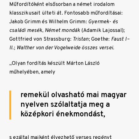
Műfordítóként elsősorban a német irodalom
klasszikusait ülteti át. Fontosabb műfordításai:
Jakob Grimm és Wilhelm Grimm:
Gyermek- és
családi mesék
,
Német mondák
(Adamik Lajossal);
Gottfried von Strassburg:
Tristan
; Goethe:
Faust I–
II.
;
Walther von der Vogelweide összes versei
.
„Olyan fordítás készült Márton László
műhelyében, amely
remekül olvasható mai magyar
nyelven szólaltatja meg a
középkori énekmondást,
s ezáltal maiként élvezhető verses regényt