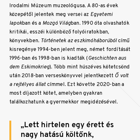
Irodalmi Múzeum muzeológusa. A 80-as évek
közepétől jelentek meg versei az
Egyetemi
lapok
ban és a
Mozgó Világ
ban. 1990 óta olvashatók
kritikái, esszéi különböző folyóiratokban,
könyvekben.
Történetek az eszkimóháborúból
című
kisregénye 1994-ben jelent meg, német fordítását
1996-ban és 1998-ban is kiadták (
Geschichten aus
dem Eskimokrieg
). Több mint húszéves kötetcsönd
után 2018-ban verseskönyvvel jelentkezett
Ő volt
a rejtélyes állat
címmel. Ezt követte 2020-ban a
most díjazott kötet, amelyben gyakran
találkozhatunk a gyermekkor megidézésével.
„Lett hirtelen egy érett és
nagy hatású költőnk,