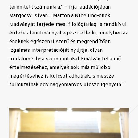
teremtett számunkra.” – írja laudációjában
Margócsy István. „Márton a Nibelung-ének
kiadványát terjedelmes, filológiailag is rendkívül
érdekes tanulmánnyal egészítette ki, amelyben az
éneknek egészen újszerű és megrendítően
izgalmas interpretációját nyújtja, olyan
irodalomértési szempontokat kínálván fel a mű
értelmezéséhez, amelyek sok más mű jobb
megértéséhez is kulcsot adhatnak, s messze
túlmutatnak egy hagyományos utószó igényein.”