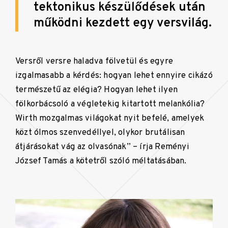
tektonikus készülődések után
működni kezdett egy versvilág.
Versről versre haladva fölvetül és egyre
izgalmasabb a kérdés: hogyan lehet ennyire cikázó
természetű az elégia? Hogyan lehet ilyen
fölkorbácsoló a végletekig kitartott melankólia?
Wirth mozgalmas világokat nyit befelé, amelyek
közt ólmos szenvedéllyel, olykor brutálisan
átjárásokat vág az olvasónak” – írja Reményi
József Tamás a kötetről szóló méltatásában.