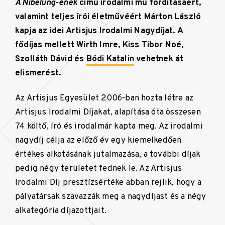
A Nibelung-ének
című irodalmi mű fordításáért,
valamint teljes írói életművéért Márton László
kapja az idei Artisjus Irodalmi Nagydíjat. A
fődíjas mellett Wirth Imre, Kiss Tibor Noé,
Szolláth Dávid és
Bódi Katalin
vehetnek át
elismerést.
Az Artisjus Egyesület 2006-ban hozta létre az
Artisjus Irodalmi Díjakat, alapítása óta összesen
74 költő, író és irodalmár kapta meg. Az irodalmi
nagydíj célja az előző év egy kiemelkedően
értékes alkotásának jutalmazása, a további díjak
pedig négy területet fednek le. Az Artisjus
Irodalmi Díj presztízsértéke abban rejlik, hogy a
pályatársak szavazzák meg a nagydíjast és a négy
alkategória díjazottjait.