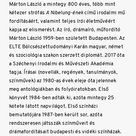
Márton László a mintegy 800 éves, több mint
kétezer strófás
A Nibelung-ének
című irodalmi mű
fordításáért, valamint teljes írói életművéért
kapja az elismerést. Az író, drámaíró, műfordító
Márton László 1959-ben született Budapesten. Az
ELTE Bölcsészettudományi Karán magyar, német
és szociológia szakon szerzett diplomát. 2017 óta
a Széchenyi Irodalmi és Művészeti Akadémia
tagja. Írásai (novellák, regények, tanulmányok,
színművek) az 1980-as évek eleje óta jelennek
meg antológiákban és folyóiratokban. Első
könyvét 1984-ben adták ki, azóta mintegy 25
kötete látott napvilágot. Első színházi
bemutatójára 1987-ben került sor, azóta
rendszeresen játsszák színműveit és
drámafordításait budapesti és vidéki színházak.