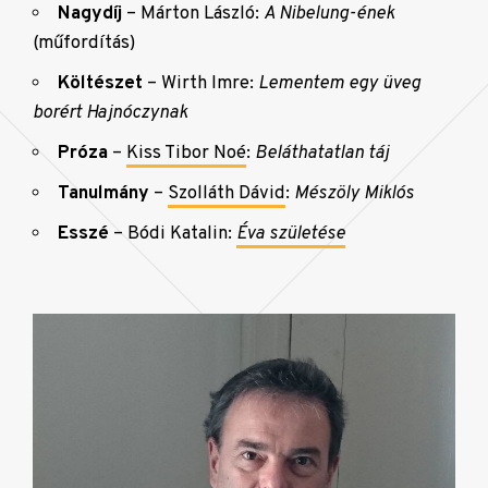
Nagydíj
– Márton László:
A Nibelung-ének
(műfordítás)
Költészet
– Wirth Imre:
Lementem egy üveg
borért Hajnóczynak
Próza
–
Kiss Tibor Noé
:
Beláthatatlan táj
Tanulmány
–
Szolláth Dávid
:
Mészöly Miklós
Esszé
– Bódi Katalin:
Éva születése