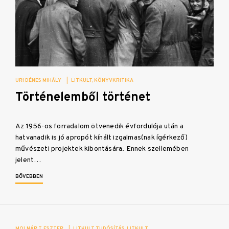
URI DÉNES MIHÁLY
|
LITKULT
KÖNYVKRITIKA
Történelemből történet
Az 1956-os forradalom ötvenedik évfordulója után a
hatvanadik is jó apropót kínált izgalmas(nak ígérkező)
művészeti projektek kibontására. Ennek szellemében
jelent…
BŐVEBBEN
MOLNÁR T. ESZTER
|
LITKULT TUDÓSÍTÁS
LITKULT