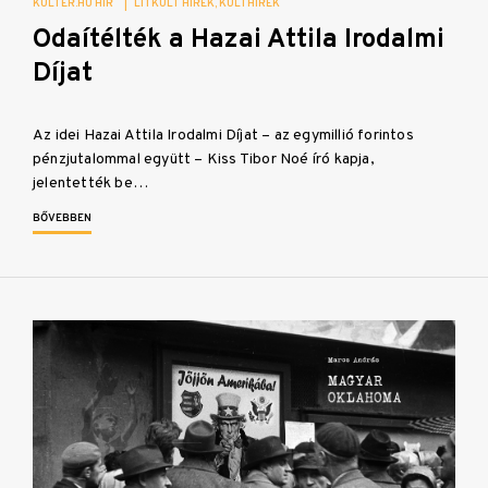
KULTER.HU HÍR
|
LITKULT HÍREK
KULTHÍREK
Odaítélték a Hazai Attila Irodalmi
Díjat
Az idei Hazai Attila Irodalmi Díjat – az egymillió forintos
pénzjutalommal együtt – Kiss Tibor Noé író kapja,
jelentették be…
BŐVEBBEN