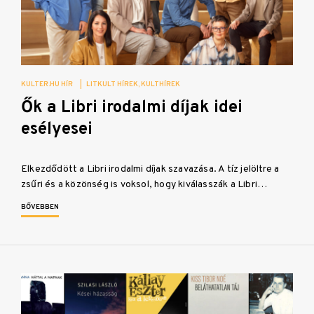
KULTER.HU HÍR
|
LITKULT HÍREK
KULTHÍREK
Ők a Libri irodalmi díjak idei
esélyesei
Elkezdődött a Libri irodalmi díjak szavazása. A tíz jelöltre a
zsűri és a közönség is voksol, hogy kiválasszák a Libri…
BŐVEBBEN