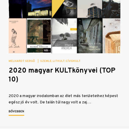
MELHARDT GERGŐ
|
SZEMLE
LITKULT
CÍVISKULT
2020 magyar KULTkönyvei (TOP
10)
2020 a magyar irodalomban az élet más területeihez képest
egész jó év volt. De talán túl nagy volt a zaj…
BŐVEBBEN