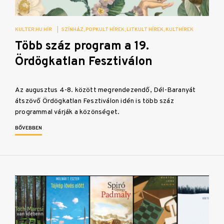
KULTER.HU HÍR
|
SZÍNHÁZ
POPKULT HÍREK
LITKULT HÍREK
KULTHÍREK
Több száz program a 19.
Ördögkatlan Fesztiválon
Az augusztus 4-8. között megrendezendő, Dél-Baranyát
átszövő Ördögkatlan Fesztiválon idén is több száz
programmal várják a közönséget.
BŐVEBBEN