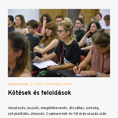
URBÁN ANDREA
|
LITKULT TUDÓSÍTÁS
LITKULT
Kötések és feloldások
Vonatozás, buszút, megállókeresés, átszállás, sietség,
zötykölődés, érkezés. Csaknem két és fél órás utazás után