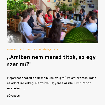
NAGY HILDA
|
LITKULT TUDÓSÍTÁS
LITKULT
„Amiben nem marad titok, az egy
szar mű”
Bejáratott fordulat kiemelni, ha az új mű valamiért más, mint
az adott író eddigi életműve. Ugyanez az idei FISZ-tábor
esetében…
BŐVEBBEN