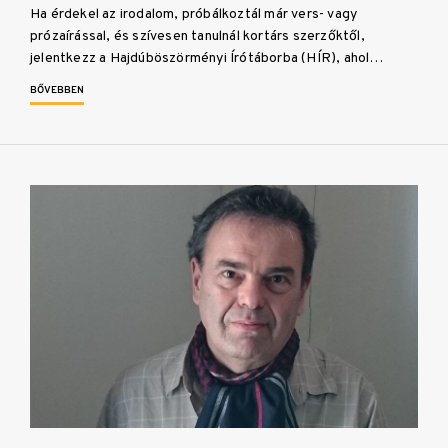
Ha érdekel az irodalom, próbálkoztál már vers- vagy
prózaírással, és szívesen tanulnál kortárs szerzőktől,
jelentkezz a Hajdúböszörményi Írótáborba (HÍR), ahol…
BŐVEBBEN