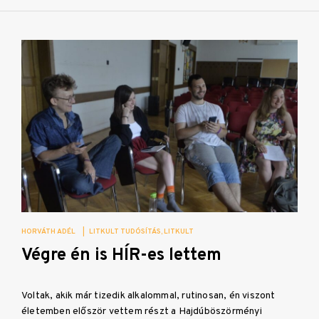
HORVÁTH ADÉL
|
LITKULT TUDÓSÍTÁS
LITKULT
Végre én is HÍR-es lettem
Voltak, akik már tizedik alkalommal, rutinosan, én viszont
életemben először vettem részt a Hajdúböszörményi