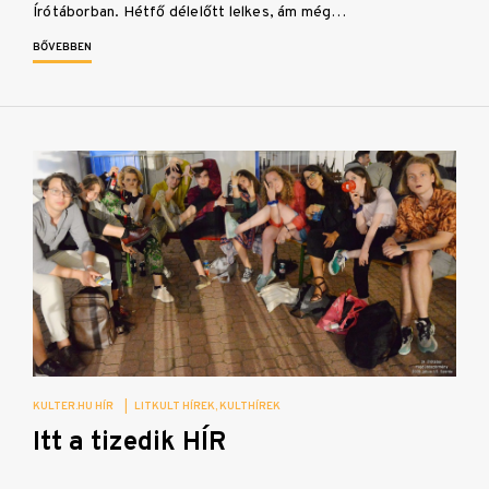
Írótáborban. Hétfő délelőtt lelkes, ám még…
BŐVEBBEN
KULTER.HU HÍR
|
LITKULT HÍREK
KULTHÍREK
Itt a tizedik HÍR