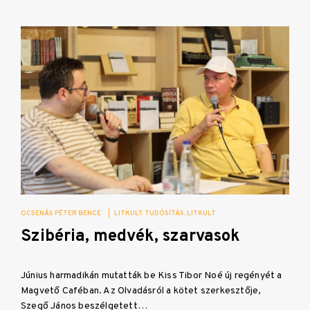
OCSENÁS PÉTER BENCE
|
LITKULT TUDÓSÍTÁS
LITKULT
Szibéria, medvék, szarvasok
Június harmadikán mutatták be Kiss Tibor Noé új regényét a
Magvető Caféban. Az Olvadásról a kötet szerkesztője,
Szegő János beszélgetett…