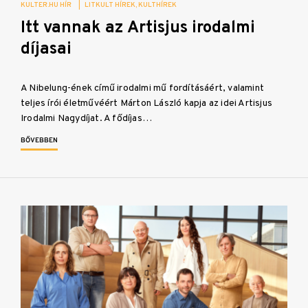
KULTER.HU HÍR
|
LITKULT HÍREK
KULTHÍREK
Itt vannak az Artisjus irodalmi
díjasai
A Nibelung-ének című irodalmi mű fordításáért, valamint
teljes írói életművéért Márton László kapja az idei Artisjus
Irodalmi Nagydíjat. A fődíjas…
BŐVEBBEN