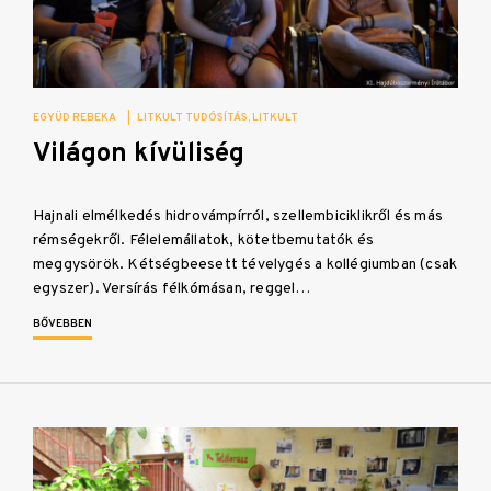
EGYÜD REBEKA
|
LITKULT TUDÓSÍTÁS
LITKULT
Világon kívüliség
Hajnali elmélkedés hidrovámpírról, szellembiciklikről és más
rémségekről. Félelemállatok, kötetbemutatók és
meggysörök. Kétségbeesett tévelygés a kollégiumban (csak
egyszer). Versírás félkómásan, reggel…
BŐVEBBEN