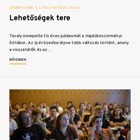
LÉNÁRT FLÓRA
|
LITKULT INTERJÚ
LITKULT
Lehetőségek tere
Tavaly ünnepelte tíz éves jubileumát a Hajdúböszörményi
Írótábor. Az új évtizedbe lépve több változás történt, amely
a visszatérők és az…
BŐVEBBEN