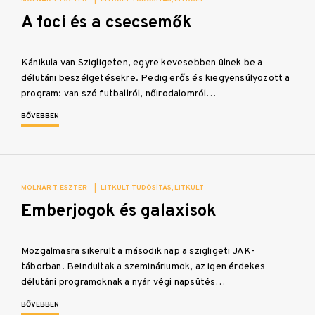
A foci és a csecsemők
Kánikula van Szigligeten, egyre kevesebben ülnek be a
délutáni beszélgetésekre. Pedig erős és kiegyensúlyozott a
program: van szó futballról, nőirodalomról…
BŐVEBBEN
MOLNÁR T. ESZTER
|
LITKULT TUDÓSÍTÁS
LITKULT
Emberjogok és galaxisok
Mozgalmasra sikerült a második nap a szigligeti JAK-
táborban. Beindultak a szemináriumok, az igen érdekes
délutáni programoknak a nyár végi napsütés…
BŐVEBBEN