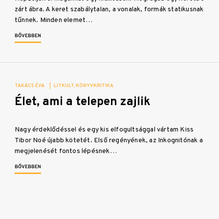
zárt ábra. A keret szabálytalan, a vonalak, formák statikusnak
tűnnek. Minden elemet…
BŐVEBBEN
TAKÁCS ÉVA
|
LITKULT
KÖNYVKRITIKA
Élet, ami a telepen zajlik
Nagy érdeklődéssel és egy kis elfogultsággal vártam Kiss
Tibor Noé újabb kötetét. Első regényének, az Inkognitónak a
megjelenését fontos lépésnek…
BŐVEBBEN