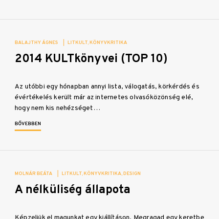
BALAJTHY ÁGNES
|
LITKULT
KÖNYVKRITIKA
2014 KULTkönyvei (TOP 10)
Az utóbbi egy hónapban annyi lista, válogatás, körkérdés és
évértékelés került már az internetes olvasóközönség elé,
hogy nem kis nehézséget…
BŐVEBBEN
MOLNÁR BEÁTA
|
LITKULT
KÖNYVKRITIKA
DESIGN
A nélküliség állapota
Képzeljük el magunkat egy kiállításon. Megragad egy keretbe