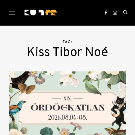
Skip
to
ope
content
sea
KULTer.hu
for
TAG:
Kiss Tibor Noé