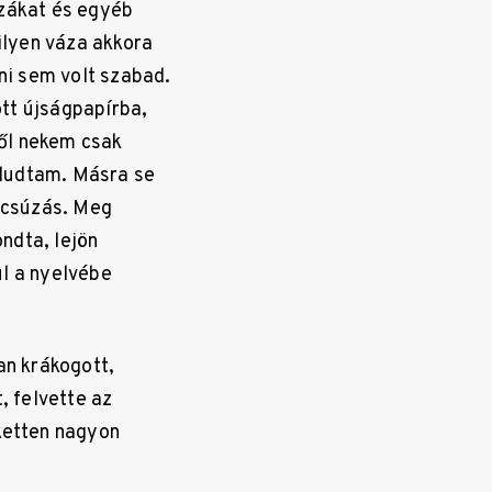
ázákat és egyéb
ilyen váza akkora
ni sem volt szabad.
tt újságpapírba,
ről nekem csak
aludtam. Másra se
búcsúzás. Meg
ndta, lejön
ül a nyelvébe
an krákogott,
 felvette az
ketten nagyon