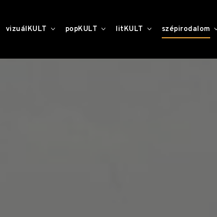
toggle
toggle
toggle
vizuálKULT
popKULT
litKULT
szépirodalom
child
child
child
menu
menu
menu