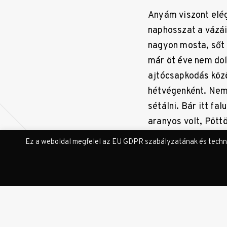
Anyám viszont elég
naphosszat a vázái
nagyon mosta, sőt 
már öt éve nem dol
ajtócsapkodás közö
hétvégenként. Nem 
sétálni. Bár itt fa
aranyos volt, Pött
faluban hiába büsz
Ez a weboldal megfelel az EU GDPR szabályzatának és technika
udvarban. Azok még
dobermannja. Mégs
összetörte anyám 
hangtalanul sírt ké
a helyi ábécében l