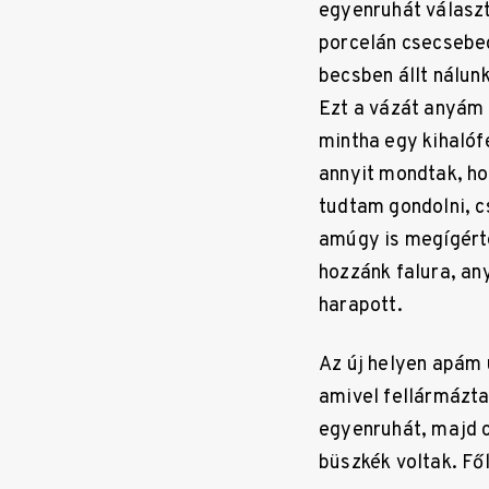
egyenruhát választ
porcelán csecsebec
becsben állt nálun
Ezt a vázát anyám 
mintha egy kihalófé
annyit mondtak, ho
tudtam gondolni, c
amúgy is megígérte
hozzánk falura, an
harapott.
Az új helyen apám 
amivel fellármázta
egyenruhát, majd c
büszkék voltak. Fő