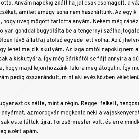
otta. Anyám napokig zilált hajjal csak csomagolt, a v
séket, amiket amúgy soha nem használtunk. Az egyik 
k, hogy üveg mögött tartotta anyám. Nekem még ránéz
olyan gonddal bugyolálta be a tengernyi széthajtogato
lben lévő állatfaj utolsó egyede lett volna. Az új hely
gy lehet majd kiskutyám. Az izgalomtól napokig nem 
sak a kiskutyára. Így még Sárikától se fájt annyira a 
, hogy majd lejön hozzánk falura meglátogatni. Így mo
yám pedig összerándult, mint aki evés közben véletlen
ugyanazt csinálta, mint a régin. Reggel felkelt, hangos
 anyámat, az morogván megkente neki a vajaskenyeret,
sak este láttuk újra. Törzsőrmester volt, és erre mind
leg azért apám.