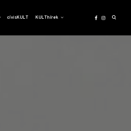
open
toggle
toggle
cívisKULT
KULThírek
child
child
menu
menu
search
form