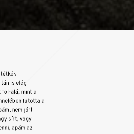
ötétkék
tán is elég
föl-alá, mint a
nnelében futotta a
pám, nem járt
gy sírt, vagy
enni, apám az