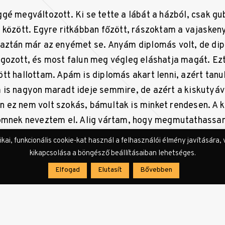
gé megváltozott. Ki se tette a lábát a házból, csak g
 között. Egyre ritkábban főzött, rászoktam a vajaskeny
aztán már az enyémet se. Anyám diplomás volt, de dip
gozott, és most falun meg végleg eláshatja magát. Ezt
tt hallottam. Apám is diplomás akart lenni, azért tanul
is nagyon maradt ideje semmire, de azért a kiskutyá
lun ez nem volt szokás, bámultak is minket rendesen. A k
ömnek neveztem el. Alig vártam, hogy megmutathassam 
kélkedtem volna vele. Mindenkinek volt kutyája, csak k
i, funkcionális cookie-kat használ a felhasználói élmény javítására, 
 fektetett nyolcasokban sem tudtak futni, mint a rég
kikapcsolása a böngésző beállításaiban lehetséges.
em tűntek nagyon boldogtalannak. Sárika nem jött, r
Elfogad
Elutasít
Bővebben
nagy becsben tartott vázáját. Anyám nem szitkozódot
t napig. Aztán hajat mosott, és elkezdett munkát keresni.
ett pénztáros. Neki is van már egyenruhája, mint apámn