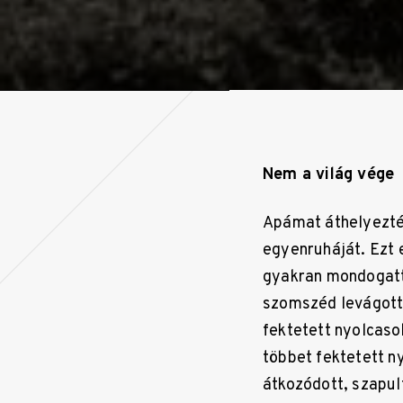
Nem a világ vége
Apámat áthelyezték
egyenruháját. Ezt 
gyakran mondogatta
szomszéd levágott 
fektetett nyolcaso
többet fektetett n
átkozódott, szapul