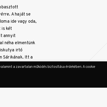
ubbasztott
érre. A haját se
loma ide vagy oda,
 is két
t annyit
val néha elmentünk
iskutya irtó
Sárikának. Itt a
ikötve tartották az
valamint a zavartalan működés biztosítása érdekében. A cookie
i szomszédunk
áadásul Pöttöm
t, hanem
 Talált is állást,
ak. Ajtót se