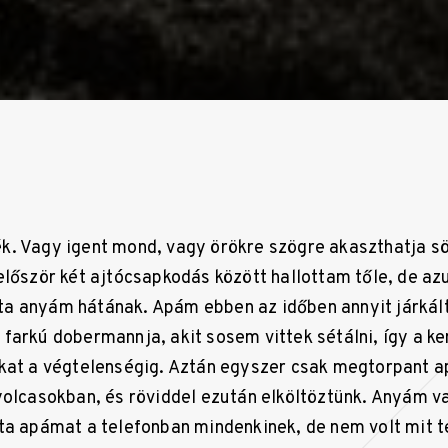
. Vagy igent mond, vagy örökre szögre akaszthatja s
először két ajtócsapkodás között hallottam tőle, de azu
 anyám hátának. Apám ebben az időben annyit járkált 
farkú dobermannja, akit sosem vittek sétálni, így a ke
kat a végtelenségig. Aztán egyszer csak megtorpant a
yolcasokban, és röviddel ezután elköltöztünk. Anyám va
ta apámat a telefonban mindenkinek, de nem volt mit t