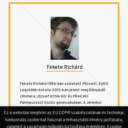
Fekete Richárd
Fekete Richárd 1986-ban született Pécsett, költő.
Legutóbbi kötete 2015-ben jelent meg Bányaidő
címmel a József Attila Kör és PRAE.HU-
Palimpszeszt közös gondozásában. A Jelenkor
Online szerkesztője.
Ez a weboldal megfelel az EU GDPR szabályzatának és technikai,
funkcionális cookie-kat használ a felhasználói élmény javítására,
valamint a zavartalan működés biztosítása érdekében. A cookie