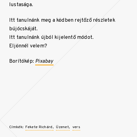
lustasága.
Itt tanulnánk meg a ködben rejtőző részletek
bújócskáját.
Itt tanulnánk újból kijelentő módot.
Eljönnél velem?
Borítókép:
Pixabay
Címkék:
Fekete Richárd
Üzenet
vers