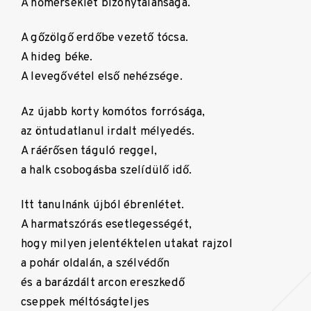
A hőmérséklet bizonytalansága.
A gőzölgő erdőbe vezető tócsa.
A hideg béke.
A levegővétel első nehézsége.
Az újabb korty komótos forrósága,
az öntudatlanul irdalt mélyedés.
A ráérősen táguló reggel,
a halk csobogásba szelídülő idő.
Itt tanulnánk újból ébrenlétet.
A harmatszórás esetlegességét,
hogy milyen jelentéktelen utakat rajzol
a pohár oldalán, a szélvédőn
és a barázdált arcon ereszkedő
cseppek méltóságteljes