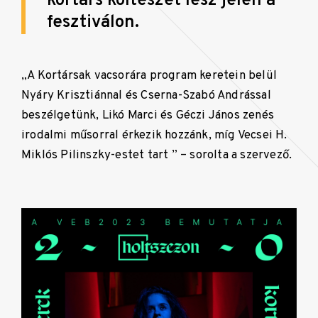
kortárs költészet lesz jelen a
fesztiválon.
„A Kortársak vacsorára program keretein belül
Nyáry Krisztiánnal és Cserna-Szabó Andrással
beszélgetünk, Likó Marci és Géczi János zenés
irodalmi műsorral érkezik hozzánk, míg Vecsei H.
Miklós Pilinszky-estet tart ” – sorolta a szervező.