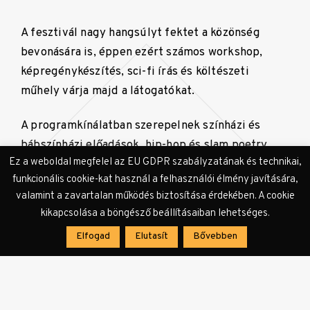
A fesztivál nagy hangsúlyt fektet a közönség
bevonására is, éppen ezért számos workshop,
képregénykészítés, sci-fi írás és költészeti
műhely várja majd a látogatókat.
A programkínálatban szerepelnek színházi és
bábszínházi előadások, hip-hop és slam poetry
Ez a weboldal megfelel az EU GDPR szabályzatának és technikai,
események, valamint alternatív zenei, punk és
funkcionális cookie-kat használ a felhasználói élmény javítására,
kísérletező posztrock koncertek is.
valamint a zavartalan működés biztosítása érdekében. A cookie
kikapcsolása a böngésző beállításaiban lehetséges.
Helyi középiskolások és
Elfogad
Elutasít
Bővebben
egyetemisták igényei
formálták a fesztivál
koncepcióját,