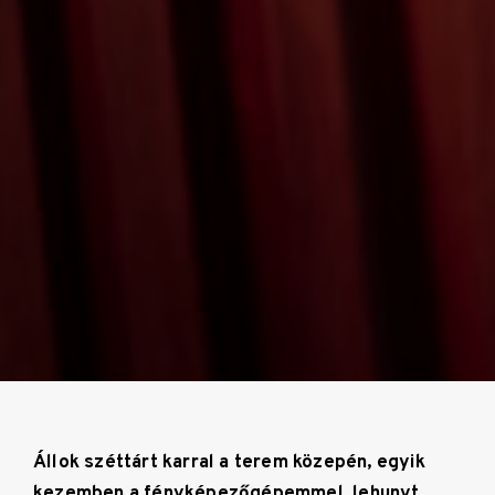
Állok széttárt karral a terem közepén, egyik
kezemben a fényképezőgépemmel, lehunyt