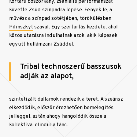
kortárs boszorkány, zseniális performanszát
követte Zsüd színpadra lépése. Fények le, a
művész a színpad sötétjében, törökülésben
Pilinszkyt
szaval. Egy szertartás kezdete, ahol
közös utazásra indulhatnak azok, akik képesek
együtt hullámzani Zsüddel.
Tribal technoszerű basszusok
adják az alapot,
szintetizált dallamok rendezik a teret. A szeánsz
elkezdődik, először érezhetően bemelegítés
jelleggel, aztán ahogy hangolódik össze a
kollektíva, elindul a tánc.