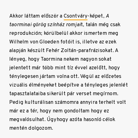
Akkor láttam először a
Csontváry
-képet,
A
taorminai görög színház romjai
t, talán még csak
reprodukción; körülbelül akkor ismertem meg
Wilhelm von Gloeden fotóit is, illetve az ezek
alapján készült Fehér Zoltán-parafrázisokat. A
lényeg, hogy Taormina nekem nagyon sokat
jelentett már több mint tíz évvel azelőtt, hogy
ténylegesen jártam volna ott. Végül az előzetes
vizuális élményeket beépítve a tényleges jelenlét
tapasztalataiba sikerült pár verset megírnom.
Pedig kulturálisan számomra annyira terhelt volt
már ez a tér, hogy nem gondoltam hogy ez
megvalósulhat. Úgyhogy azóta hasonló célok
mentén dolgozom.