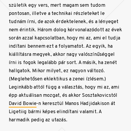
születik egy vers, mert magam sem tudom
pontosan, illetve a technikai részleteket le
tudnám írni, de azok érdektelenek, és a lényeget
nem érintik. Három dolog körvonalazódott az évek
során azzal kapcsolatban, hogy mi az, ami el tudja
indítani bennem ezt a folyamatot. Az egyik, ha
kiállításra megyek, akkor nagy valószínűséggel
írni is fogok legalább pár sort. A másik, ha zenét
hallgatok. Mikor milyet, ez nagyon változó.
(Meglehetősen eklektikus a zenei ízlésem.)
Leginkább attól függ a választás, hogy mi az, ami
épp aktuálisan mozgat, és akkor Sosztakovicstól
David Bowie
-n keresztül Manos Hadjidakison át
Ligetiig bármi képes elindítani valamit. A
harmadik pedig az utazás.