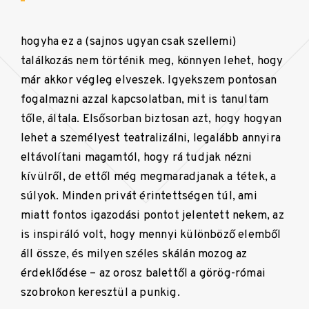
hogyha ez a (sajnos ugyan csak szellemi)
találkozás nem történik meg, könnyen lehet, hogy
már akkor végleg elveszek. Igyekszem pontosan
fogalmazni azzal kapcsolatban, mit is tanultam
tőle, általa. Elsősorban biztosan azt, hogy hogyan
lehet a személyest teatralizálni, legalább annyira
eltávolítani magamtól, hogy rá tudjak nézni
kívülről, de ettől még megmaradjanak a tétek, a
súlyok. Minden privát érintettségen túl, ami
miatt fontos igazodási pontot jelentett nekem, az
is inspiráló volt, hogy mennyi különböző elemből
áll össze, és milyen széles skálán mozog az
érdeklődése – az orosz balettől a görög-római
szobrokon keresztül a punkig.