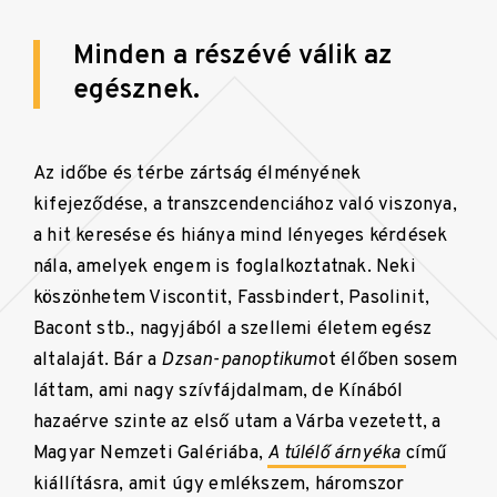
Minden a részévé válik az
egésznek.
Az időbe és térbe zártság élményének
kifejeződése, a transzcendenciához való viszonya,
a hit keresése és hiánya mind lényeges kérdések
nála, amelyek engem is foglalkoztatnak. Neki
köszönhetem Viscontit, Fassbindert, Pasolinit,
Bacont stb., nagyjából a szellemi életem egész
altalaját. Bár a
Dzsan-panoptikum
ot élőben sosem
láttam, ami nagy szívfájdalmam, de Kínából
hazaérve szinte az első utam a Várba vezetett, a
Magyar Nemzeti Galériába,
A túlélő árnyéka
című
kiállításra, amit úgy emlékszem, háromszor