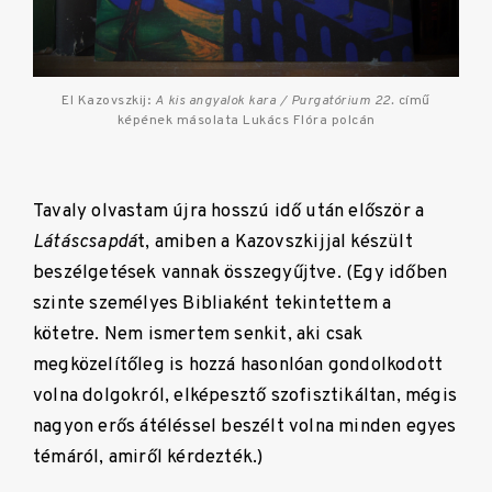
El Kazovszkij:
A kis angyalok kara / Purgatórium 22.
című
képének másolata Lukács Flóra polcán
Tavaly olvastam újra hosszú idő után először a
Látáscsapdá
t, amiben a Kazovszkijjal készült
beszélgetések vannak összegyűjtve. (Egy időben
szinte személyes Bibliaként tekintettem a
kötetre. Nem ismertem senkit, aki csak
megközelítőleg is hozzá hasonlóan gondolkodott
volna dolgokról, elképesztő szofisztikáltan, mégis
nagyon erős átéléssel beszélt volna minden egyes
témáról, amiről kérdezték.)