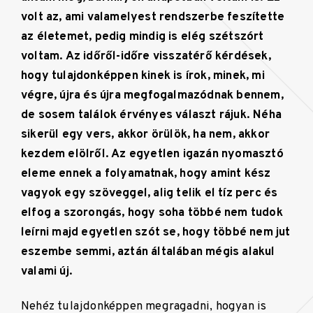
volt az, ami valamelyest rendszerbe feszítette
az életemet, pedig mindig is elég szétszórt
voltam. Az időről-időre visszatérő kérdések,
hogy tulajdonképpen kinek is írok, minek, mi
végre, újra és újra megfogalmazódnak bennem,
de sosem találok érvényes választ rájuk. Néha
sikerül egy vers, akkor örülök, ha nem, akkor
kezdem elölről. Az egyetlen igazán nyomasztó
eleme ennek a folyamatnak, hogy amint kész
vagyok egy szöveggel, alig telik el tíz perc és
elfog a szorongás, hogy soha többé nem tudok
leírni majd egyetlen szót se, hogy többé nem jut
eszembe semmi, aztán általában mégis alakul
valami új.
Nehéz tulajdonképpen megragadni, hogyan is