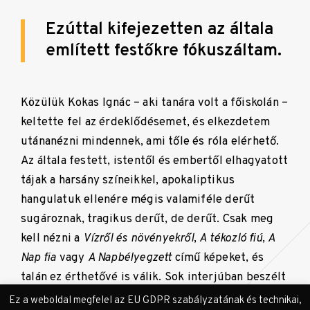
Ezúttal kifejezetten az általa
említett festőkre fókuszáltam.
Közülük Kokas Ignác – aki tanára volt a főiskolán –
keltette fel az érdeklődésemet, és elkezdetem
utánanézni mindennek, ami tőle és róla elérhető.
Az általa festett, istentől és embertől elhagyatott
tájak a harsány színeikkel, apokaliptikus
hangulatuk ellenére mégis valamiféle derűt
sugároznak, tragikus derűt, de derűt. Csak meg
kell nézni a
Vízről és növényekről
,
A tékozló fiú
,
A
Nap fia
vagy
A Napbélyegzett
című képeket, és
talán ez érthetővé is válik. Sok interjúban beszélt
az időbeliségről: „a soha, a mindig és a pillanat
Ez a weboldal megfelel az EU GDPR szabályzatának és technikai,