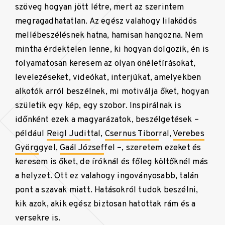
szöveg hogyan jött létre, mert az szerintem
megragadhatatlan. Az egész valahogy lilaködös
mellébeszélésnek hatna, hamisan hangozna. Nem
mintha érdektelen lenne, ki hogyan dolgozik, én is
folyamatosan keresem az olyan önéletírásokat,
levelezéseket, videókat, interjúkat, amelyekben
alkotók arról beszélnek, mi motiválja őket, hogyan
születik egy kép, egy szobor. Inspirálnak is
időnként ezek a magyarázatok, beszélgetések –
például
Reigl Judit
tal,
Csernus Tibor
ral,
Verebes
Györg
gyel,
Gaál József
fel –, szeretem ezeket és
keresem is őket, de íróknál és főleg költőknél más
a helyzet. Ott ez valahogy ingoványosabb, talán
pont a szavak miatt. Hatásokról tudok beszélni,
kik azok, akik egész biztosan hatottak rám és a
versekre is.