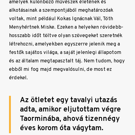
amelyek különböző művészek életének és
alkotásainak a szempontjából meghatározóak
voltak, mint például Kokas Ignácnak Vál, Tóth
Menyhértnek Miske. Ezeken a helyeken rövidebb-
hosszabb időt töltve olyan szövegeket szeretnék
létrehozni, amelyekben egyszerre jelenik meg a
festők sajátos világa, a saját jelenlegi állapotom
és az általam megtapasztalt táj. Nem tudom, hogy
ebből mi fog majd megvalósulni, de most ez
érdekel.
Az ötletet egy tavalyi utazás
adta, amikor eljutottam végre
Taorminába, ahová tizennégy
éves korom óta vágytam.