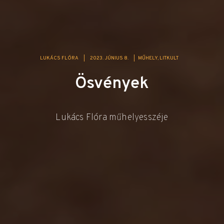
LUKÁCS FLÓRA
|
2023. JÚNIUS 8.
|
MŰHELY
LITKULT
Ösvények
Lukács Flóra műhelyesszéje