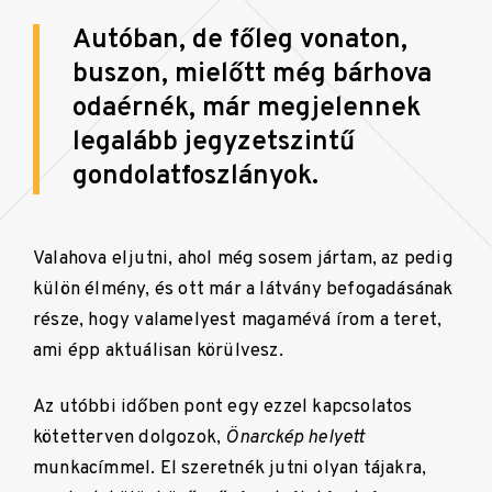
Autóban, de főleg vonaton,
buszon, mielőtt még bárhova
odaérnék, már megjelennek
legalább jegyzetszintű
gondolatfoszlányok.
Valahova eljutni, ahol még sosem jártam, az pedig
külön élmény, és ott már a látvány befogadásának
része, hogy valamelyest magamévá írom a teret,
ami épp aktuálisan körülvesz.
Az utóbbi időben pont egy ezzel kapcsolatos
kötetterven dolgozok,
Önarckép helyett
munkacímmel. El szeretnék jutni olyan tájakra,