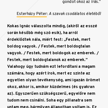
gondot okoz az írás.”
Esterházy Péter
:
A szavak csodálatos életéből
Kokas Ignác válaszolta mindig, (akiről az esszé
során később még szó esik), ha arról
érdeklődtek nála, miért fest: „Festek, mert
boldog vagyok. / Festek, mert boldogtalan
vagyok. / Festek, mert boldogok az emberek. /
Festek, mert boldogtalanok az emberek.”
Valahogy úgy tudnám ezt lefordítani a magam
számára, hogy azért írok, mert ez szinte az
egyetlen olyan tevékenység, ami igazán örömet
okoz, akkor is, amikor küzdelmes (és gyakran
az). Egyszerűen szükségszerű, egyelőre nem
tudom nem csinálni. Soha egy pillanatra sem
untam meg, bármilyen állapotban voltam is. Ez