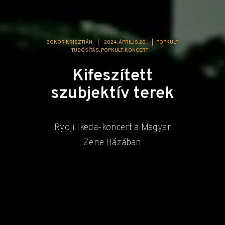
BOKOR KRISZTIÁN
|
2024. ÁPRILIS 20.
|
POPKULT
TUDÓSÍTÁS
POPKULT
KONCERT
Kifeszített
szubjektív terek
Ryoji Ikeda-koncert a Magyar
Zene Házában