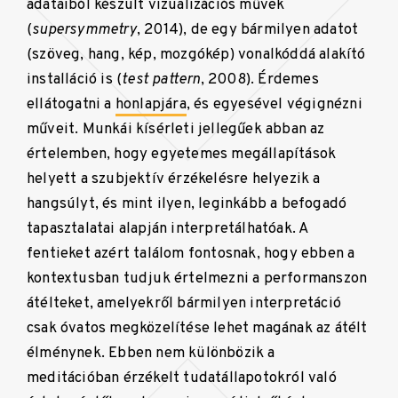
adataiból készült vizualizációs művek
(
supersymmetry
, 2014), de egy bármilyen adatot
(szöveg, hang, kép, mozgókép) vonalkóddá alakító
installáció is (
test pattern
, 2008). Érdemes
ellátogatni a
honlapjára
, és egyesével végignézni
műveit. Munkái kísérleti jellegűek abban az
értelemben, hogy egyetemes megállapítások
helyett a szubjektív érzékelésre helyezik a
hangsúlyt, és mint ilyen, leginkább a befogadó
tapasztalatai alapján interpretálhatóak. A
fentieket azért találom fontosnak, hogy ebben a
kontextusban tudjuk értelmezni a performanszon
átélteket, amelyekről bármilyen interpretáció
csak óvatos megközelítése lehet magának az átélt
élménynek. Ebben nem különbözik a
meditációban érzékelt tudatállapotokról való