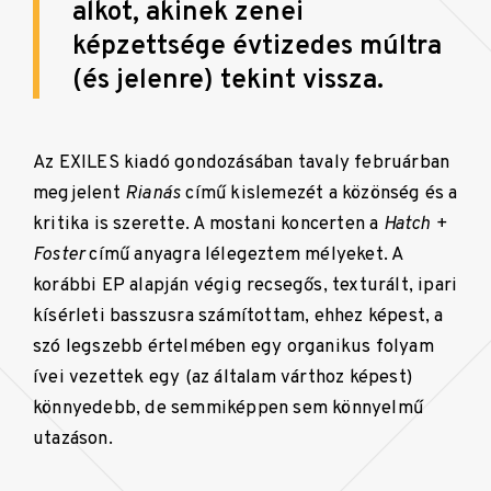
alkot, akinek zenei
képzettsége évtizedes múltra
(és jelenre) tekint vissza.
Az EXILES kiadó gondozásában tavaly februárban
megjelent
Rianás
című kislemezét a közönség és a
kritika is szerette. A mostani koncerten a
Hatch +
Foster
című anyagra lélegeztem mélyeket. A
korábbi EP alapján végig recsegős, texturált, ipari
kísérleti basszusra számítottam, ehhez képest, a
szó legszebb értelmében egy organikus folyam
ívei vezettek egy (az általam várthoz képest)
könnyedebb, de semmiképpen sem könnyelmű
utazáson.