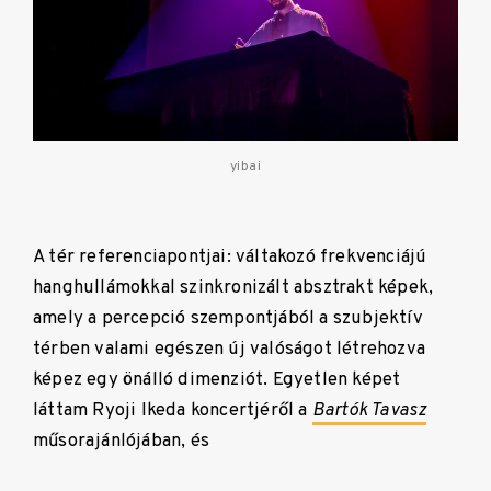
yibai
A tér referenciapontjai: váltakozó frekvenciájú
hanghullámokkal szinkronizált absztrakt képek,
amely a percepció szempontjából a szubjektív
térben valami egészen új valóságot létrehozva
képez egy önálló dimenziót.
Egyetlen képet
láttam Ryoji Ikeda koncertjéről a
Bartók Tavasz
műsorajánlójában, és