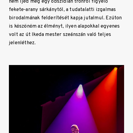
nem ijed meg egy obszidián trónról figyelő
fekete-arany sárkánytól, a tudatalatti izgalmas
birodalmának felderítését kapja jutalmul. Ezúton
is köszönöm az élményt, ilyen alapokkal egyenes
volt az út Ikeda mester szeánszán való teljes
jelenléthez.