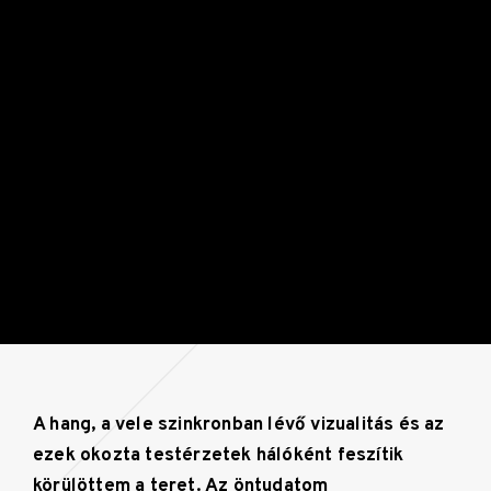
A hang, a vele szinkronban lévő vizualitás és az
ezek okozta testérzetek hálóként feszítik
körülöttem a teret. Az öntudatom