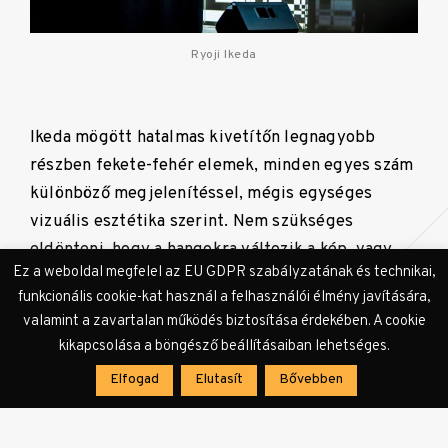
Ryoji Ikeda
Ikeda mögött hatalmas kivetítőn legnagyobb
részben fekete-fehér elemek, minden egyes szám
különböző megjelenítéssel, mégis egységes
vizuális esztétika szerint. Nem szükséges
eldönteni, hogy a hangokra változik a kép, vagy
Ez a weboldal megfelel az EU GDPR szabályzatának és technikai,
fordítva, hiszen szinkronizált változásról van szó,
funkcionális cookie-kat használ a felhasználói élmény javítására,
egy entitás két különböző megnyilvánulásaként.
valamint a zavartalan működés biztosítása érdekében. A cookie
Emellett a kiemelkedő minőségű hangrendszer,
kikapcsolása a böngésző beállításaiban lehetséges.
hangosítás és keverés testi szinten rezegtette át
Elfogad
Elutasít
Bővebben
a sejtjeimet a basszusok és szubbasszusok
tartományában.