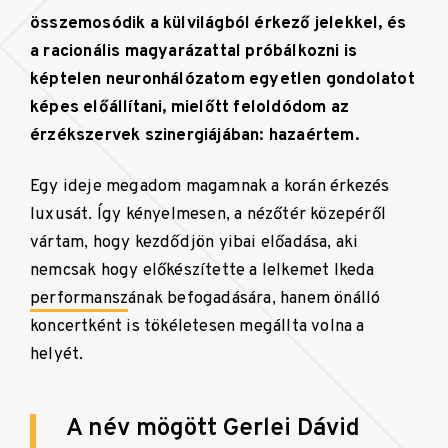
összemosódik a külvilágból érkező jelekkel, és
a racionális magyarázattal próbálkozni is
képtelen neuronhálózatom egyetlen gondolatot
képes előállítani, mielőtt feloldódom az
érzékszervek szinergiájában: hazaértem.
Egy ideje megadom magamnak a korán érkezés
luxusát. Így kényelmesen, a nézőtér közepéről
vártam, hogy kezdődjön yibai előadása, aki
nemcsak hogy előkészítette a lelkemet Ikeda
performansz
ának befogadására, hanem önálló
koncertként is tökéletesen megállta volna a
helyét.
A név mögött Gerlei Dávid