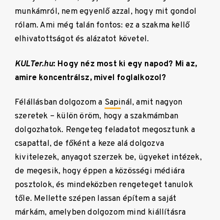
munkámról, nem egyenlő azzal, hogy mit gondol
rólam. Ami még talán fontos: ez a szakma kellő
elhivatottságot és alázatot követel.
KULTer.hu
: Hogy néz most ki egy napod? Mi az,
amire koncentrálsz, mivel foglalkozol?
Félállásban dolgozom a
Sapi
nál, amit nagyon
szeretek – külön öröm, hogy a szakmámban
dolgozhatok. Rengeteg feladatot megosztunk a
csapattal, de főként a keze alá dolgozva
kivitelezek, anyagot szerzek be, ügyeket intézek,
de megesik, hogy éppen a közösségi médiára
posztolok, és mindeközben rengeteget tanulok
tőle. Mellette szépen lassan építem a saját
márkám, amelyben dolgozom mind kiállításra