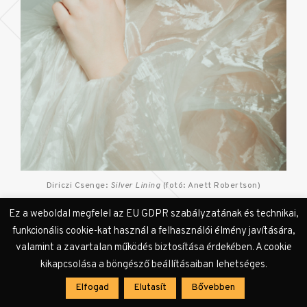
Diriczi Csenge:
Silver Lining
(fotó: Anett Robertson)
Ez a weboldal megfelel az EU GDPR szabályzatának és technikai,
funkcionális cookie-kat használ a felhasználói élmény javítására,
KULTer.hu
: Tehát saját márka várható a jövőben?
valamint a zavartalan működés biztosítása érdekében. A cookie
kikapcsolása a böngésző beállításaiban lehetséges.
Épülőben! Még kezdetlegesnek mondanám, de
Elfogad
Elutasít
Bővebben
számomra van annak valami szépsége, hogy a slow