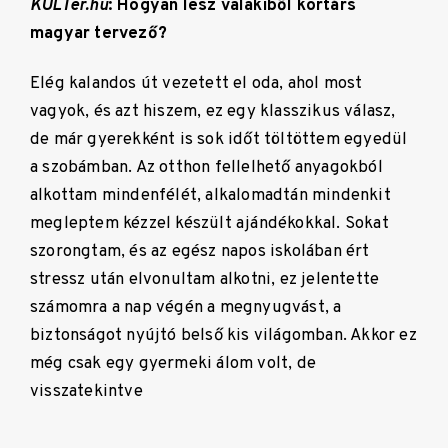
KULTer.hu
: Hogyan lesz valakiből kortárs
magyar tervező?
Elég kalandos út vezetett el oda, ahol most
vagyok, és azt hiszem, ez egy klasszikus válasz,
de már gyerekként is sok időt töltöttem egyedül
a szobámban. Az otthon fellelhető anyagokból
alkottam mindenfélét, alkalomadtán mindenkit
megleptem kézzel készült ajándékokkal. Sokat
szorongtam, és az egész napos iskolában ért
stressz után elvonultam alkotni, ez jelentette
számomra a nap végén a megnyugvást, a
biztonságot nyújtó belső kis világomban. Akkor ez
még csak egy gyermeki álom volt, de
visszatekintve