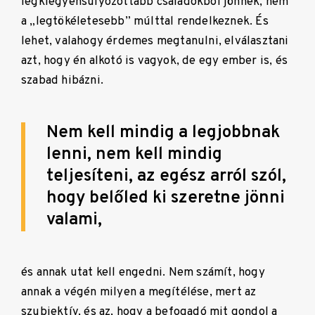
legkiegyensúlyozottabb családokból jönnek, nem
a „legtökéletesebb” múlttal rendelkeznek. És
lehet, valahogy érdemes megtanulni, elválasztani
azt, hogy én alkotó is vagyok, de egy ember is, és
szabad hibázni.
Nem kell mindig a legjobbnak
lenni, nem kell mindig
teljesíteni, az egész arról szól,
hogy belőled ki szeretne jönni
valami,
és annak utat kell engedni. Nem számít, hogy
annak a végén milyen a megítélése,
mert az
szubjektív, és az, hogy a befogadó mit gondol a