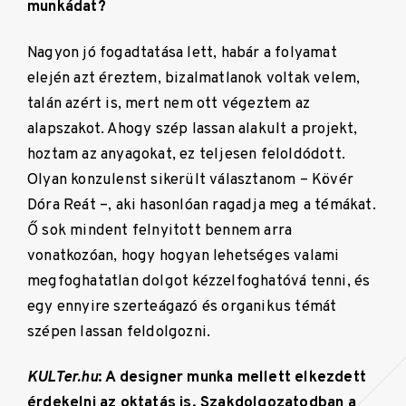
munkádat?
Nagyon jó fogadtatása lett, habár a folyamat
elején azt éreztem, bizalmatlanok voltak velem,
talán azért is, mert nem ott végeztem az
alapszakot. Ahogy szép lassan alakult a projekt,
hoztam az anyagokat, ez teljesen feloldódott.
Olyan konzulenst sikerült választanom – Kövér
Dóra Reát –, aki hasonlóan ragadja meg a témákat.
Ő sok mindent felnyitott bennem arra
vonatkozóan, hogy hogyan lehetséges valami
megfoghatatlan dolgot kézzelfoghatóvá tenni, és
egy ennyire szerteágazó és organikus témát
szépen lassan feldolgozni.
KULTer.hu
: A designer munka mellett elkezdett
érdekelni az oktatás is. Szakdolgozatodban a