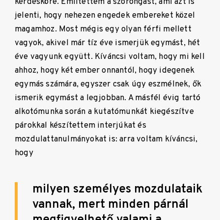
kérdésköre. Említettem a szorongást, ami azt is
jelenti, hogy nehezen engedek embereket közel
magamhoz. Most mégis egy olyan férfi mellett
vagyok, akivel már tíz éve ismerjük egymást, hét
éve vagyunk együtt. Kíváncsi voltam, hogy mi kell
ahhoz, hogy két ember onnantól, hogy idegenek
egymás számára, egyszer csak úgy eszmélnek, ők
ismerik egymást a legjobban. A másfél évig tartó
alkotómunka során a kutatómunkát kiegészítve
párokkal készítettem interjúkat és
mozdulattanulmányokat is:
arra voltam kíváncsi,
hogy
milyen személyes mozdulataik
vannak, mert minden párnál
megfigyelhető valami a