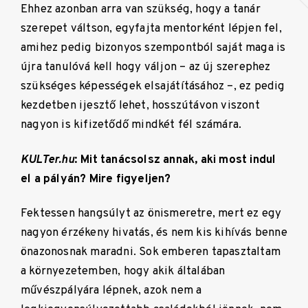
Ehhez azonban arra van szükség, hogy a tanár
szerepet váltson, egyfajta mentorként lépjen fel,
amihez pedig bizonyos szempontból saját maga is
újra tanulóvá kell hogy váljon – az új szerephez
szükséges képességek elsajátításához –, ez pedig
kezdetben ijesztő lehet, hosszútávon viszont
nagyon is kifizetődő mindkét fél számára.
KULTer.hu
: Mit tanácsolsz annak, aki most indul
el a pályán? Mire figyeljen?
Fektessen hangsúlyt az önismeretre, mert ez egy
nagyon érzékeny hivatás, és nem kis kihívás benne
önazonosnak maradni. Sok emberen tapasztaltam
a környezetemben, hogy akik általában
művészpályára lépnek, azok nem a