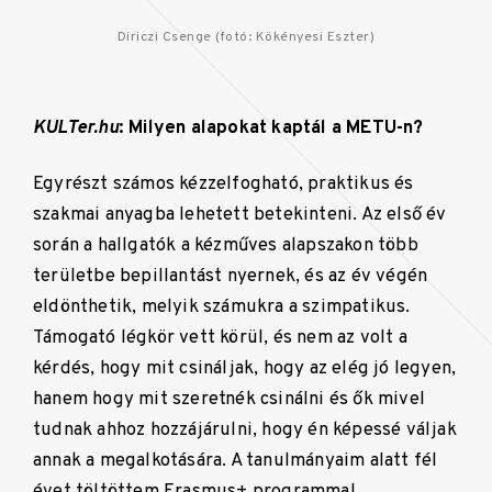
Diriczi Csenge (fotó: Kökényesi Eszter)
KULTer.hu
: Milyen alapokat kaptál a METU-n?
Egyrészt számos kézzelfogható, praktikus és
szakmai anyagba lehetett betekinteni. Az első év
során a hallgatók a kézműves alapszakon több
területbe bepillantást nyernek, és az év végén
eldönthetik, melyik számukra a szimpatikus.
Támogató légkör vett körül, és nem az volt a
kérdés, hogy mit csináljak, hogy az elég jó legyen,
hanem hogy mit szeretnék csinálni és ők mivel
tudnak ahhoz hozzájárulni, hogy én képessé váljak
annak a megalkotására. A tanulmányaim alatt fél
évet töltöttem Erasmus+ programmal