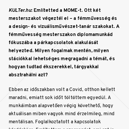
KULTer.hu
: Említetted a MOME-t. Ott két
mesterszakot végeztél el – a fémművesség és
a design- és vizuálisművészet-tanár szakokat.
A
fémművesség mesterszakon diplomamunkád
fókuszába a párkapcsolatok alakulását
helyezted. Milyen fogalmak mentén, milyen
stációkkal lehetséges megragadni a témát, és
hogyan tudtad ékszerekkel, tárgyakkal
absztrahálni azt?
Ebben az időszakban volt a Covid, otthon kellett
maradni, emiatt sok időt töltöttem egyedül. A
munkáimban alapvetően végig követhető, hogy
aktuálisan miben vagyok mind érzelmileg, mind
mentálisan. Foglalkoztatott a kapcsolatok