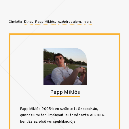
Címkék:
Etna
Papp Miklós
szépirodalom
vers
Papp Miklós
Papp Miklós 2005-ben született Szabadkán,
gimnáziumi tanulmányait is itt végezte el 2024-
ben. Ez az első verspublikációja.