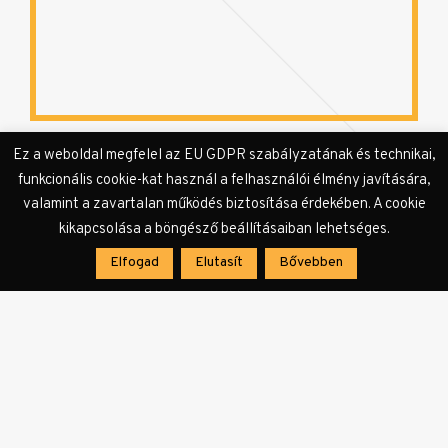
Ez a weboldal megfelel az EU GDPR szabályzatának és technikai,
Bejegyzés
funkcionális cookie-kat használ a felhasználói élmény javítására,
valamint a zavartalan működés biztosítása érdekében. A cookie
navigáció
ELŐZŐ CIKK
kikapcsolása a böngésző beállításaiban lehetséges.
VIZUÁLKULT, KIÁLLÍTÁS, CÍVISKULT
Elfogad
Elutasít
Bővebben
Kisiklatott reáliák
KÖVETKEZŐ CIKK
VIZUÁLKULT HÍREK, KULTHÍREK
Jubilál az Országos Rajzfilmünnep