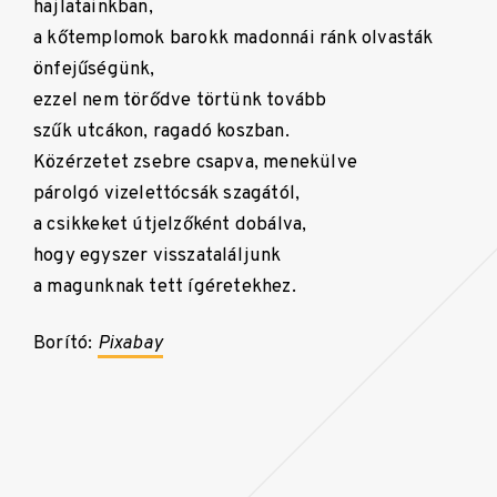
hajlatainkban,
a kőtemplomok barokk madonnái ránk olvasták
önfejűségünk,
ezzel nem törődve törtünk tovább
szűk utcákon, ragadó koszban.
Közérzetet zsebre csapva, menekülve
párolgó vizelettócsák szagától,
a csikkeket útjelzőként dobálva,
hogy egyszer visszataláljunk
a magunknak tett ígéretekhez.
Borító:
Pixabay