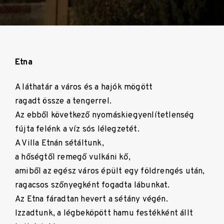
Etna
A láthatár a város és a hajók mögött
ragadt össze a tengerrel.
Az ebből következő nyomáskiegyenlítetlenség
fújta felénk a víz sós lélegzetét.
A Villa Etnán sétáltunk,
a hőségtől remegő vulkáni kő,
amiből az egész város épült egy földrengés után,
ragacsos szőnyegként fogadta lábunkat.
Az Etna fáradtan hevert a sétány végén.
Izzadtunk, a légbeköpött hamu festékként állt