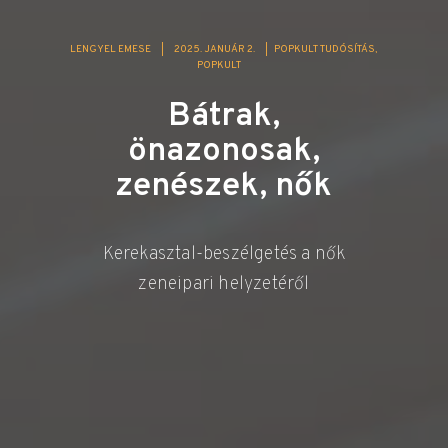
LENGYEL EMESE
|
2025. JANUÁR 2.
|
POPKULT TUDÓSÍTÁS
POPKULT
Bátrak,
önazonosak,
zenészek, nők
Kerekasztal-beszélgetés a nők
zeneipari helyzetéről