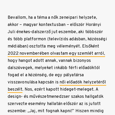
Bevallom, ha a téma a nők zeneipari helyzete,
akkor – magyar kontextusban – először Horányi
Juli énekes-dalszerző jut eszembe, aki többször
és több platformon (televíziós adásban, közösségi
médiában) osztotta meg véleményét. Elsőként
2022 novemberében olvastam egy szemlét arról,
hogy hangot adott annak, vannak bizonyos
dalszövegek, melyeket inkább férfi előadóktól
fogad el a közönség, de egy pályatársa
visszavonulása kapcsán is
női előadók helyzetéről
beszélt
. Nos, ezért kapott hideget-meleget. A
design- és művészetmenedzser szakos hallgatók
szervezte esemény hallatán először az is jutott
eszembe: „Jaj, mit fognak kapni!” Hiszen mindig