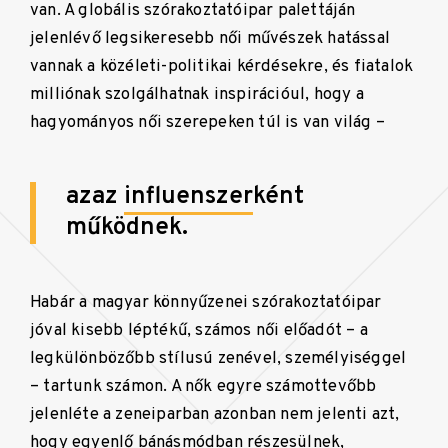
van. A globális szórakoztatóipar palettáján
jelenlévő legsikeresebb női művészek hatással
vannak a közéleti-politikai kérdésekre, és fiatalok
milliónak szolgálhatnak inspirációul, hogy a
hagyományos női szerepeken túl is van világ –
azaz
influenszer
ként
működnek.
Habár a magyar könnyűzenei szórakoztatóipar
jóval kisebb léptékű, számos női előadót – a
legkülönbözőbb stílusú zenével, személyiséggel
– tartunk számon. A nők egyre számottevőbb
jelenléte a zeneiparban azonban nem jelenti azt,
hogy egyenlő bánásmódban részesülnek,