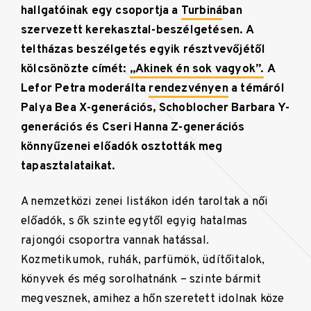
hallgatóinak egy csoportja a
Turbiná
ban
szervezett kerekasztal-beszélgetésen. A
teltházas beszélgetés egyik résztvevőjétől
kölcsönözte címét:
„Akinek én sok vagyok”.
A
Lefor Petra moderálta
rendezvényen
a témáról
Palya Bea X-generációs, Schoblocher Barbara Y-
generációs és Cseri Hanna Z-generációs
könnyűzenei előadók osztották meg
tapasztalataikat.
A nemzetközi zenei listákon idén taroltak a női
előadók, s ők szinte egytől egyig hatalmas
rajongói csoportra vannak hatással.
Kozmetikumok, ruhák, parfümök, üdítőitalok,
könyvek és még sorolhatnánk – szinte bármit
megvesznek, amihez a hőn szeretett idolnak köze