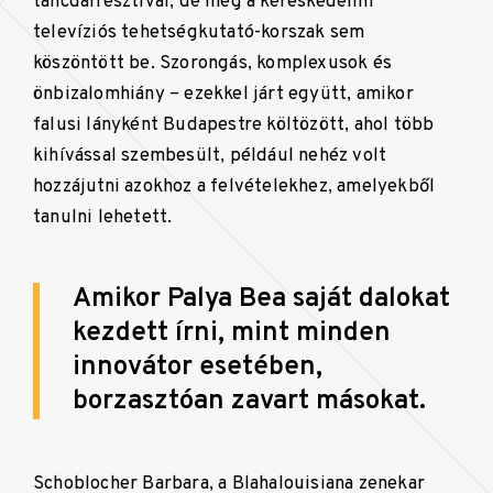
táncdalfesztivál, de még a kereskedelmi
televíziós tehetségkutató-korszak sem
köszöntött be. Szorongás, komplexusok és
önbizalomhiány – ezekkel járt együtt, amikor
falusi lányként Budapestre költözött, ahol több
kihívással szembesült, például nehéz volt
hozzájutni azokhoz a felvételekhez, amelyekből
tanulni lehetett.
Amikor Palya Bea saját dalokat
kezdett írni, mint minden
innovátor esetében,
borzasztóan zavart másokat.
Schoblocher Barbara, a
Blahalouisiana
zenekar