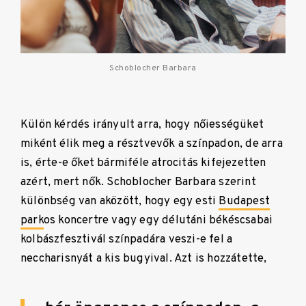
Schoblocher Barbara
Külön kérdés irányult arra, hogy nőiességüket
miként élik meg a résztvevők a színpadon, de arra
is, érte-e őket bármiféle atrocitás kifejezetten
azért, mert nők. Schoblocher Barbara szerint
különbség van aközött, hogy egy esti
Budapest
park
os koncertre vagy egy délutáni békéscsabai
kolbászfesztivál színpadára veszi-e fel a
neccharisnyát a kis bugyival. Azt is hozzátette,