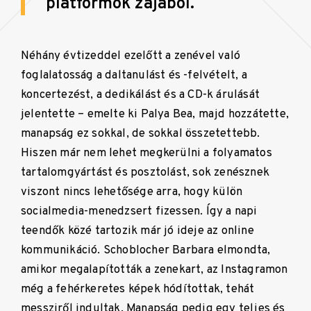
platformok zajából.
Néhány évtizeddel ezelőtt a zenével való
foglalatosság a daltanulást és -felvételt, a
koncertezést, a dedikálást és a CD-k árulását
jelentette – emelte ki Palya Bea, majd hozzátette,
manapság ez sokkal, de sokkal összetettebb.
Hiszen már nem lehet megkerülni a folyamatos
tartalomgyártást és posztolást, sok zenésznek
viszont nincs lehetősége arra, hogy külön
socialmedia-menedzsert fizessen. Így a napi
teendők közé tartozik már jó ideje az online
kommunikáció. Schoblocher Barbara elmondta,
amikor megalapították a zenekart, az Instagramon
még a fehérkeretes képek hódítottak, tehát
messziről indultak. Manapság pedig egy teljes és