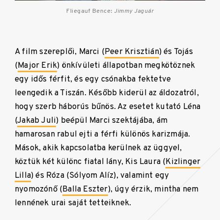
Fliegauf Bence:
Jimmy Jaguár
A film szereplői, Marci (
Peer Krisztián
) és Tojás
(
Major Erik
) önkívületi állapotban megkötöznek
egy idős férfit, és egy csónakba fektetve
leengedik a Tiszán. Később kiderül az áldozatról,
hogy szerb háborús bűnös. Az esetet kutató Léna
(
Jakab Juli
) beépül Marci szektájába, ám
hamarosan rabul ejti a férfi különös karizmája.
Mások, akik kapcsolatba kerülnek az üggyel,
köztük két különc fiatal lány, Kis Laura (
Kizlinger
Lilla
) és Róza (Sólyom Alíz), valamint egy
nyomozónő (
Balla Eszter
), úgy érzik, mintha nem
lennének urai saját tetteiknek.