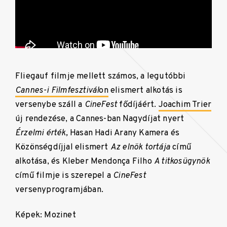
Fliegauf filmje mellett számos, a legutóbbi
Cannes-i Filmfesztivál
on
elismert alkotás is
versenybe száll a
CineFest
fődíjáért.
Joachim Trier
új rendezése, a Cannes-ban Nagydíjat nyert
Érzelmi érték,
Hasan Hadi Arany Kamera és
Közönségdíjjal elismert
Az elnök tortája
című
alkotása, és Kleber Mendonça Filho
A titkosügynök
című filmje is szerepel a
CineFest
versenyprogramjában.
Képek: Mozinet