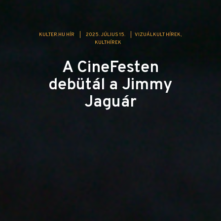
KULTER.HU HÍR
|
2025. JÚLIUS 15.
|
VIZUÁLKULT HÍREK
KULTHÍREK
A CineFesten
debütál a Jimmy
Jaguár