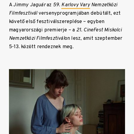
A
Jimmy Jaguár
az
59.
Karlovy Vary
Nemzetközi
Filmfesztivál
versenyprogramjában debütált, ezt
követő első fesztiválszereplése – egyben
magyarországi premierje – a
21. CineFest Miskolci
Nemzetközi Filmfesztivál
on lesz, amit szeptember
5-13. között rendeznek meg.