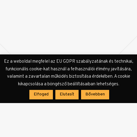
Címkék:
Cinefest
Fliegauf Bence
Jimmy Jaguár
Karlovy
Ez a weboldal megfelel az EU GDPR szabályzatának és technikai,
Vary
Mozinet
premier
funkcionális cookie-kat használ a felhasználói élmény javítására,
valamint a zavartalan működés biztosítása érdekében. A cookie
kikapcsolása a böngésző beállításaiban lehetséges.
Elfogad
Elutasít
Bővebben