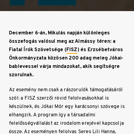
December 6-án, Mikulás napján különleges
összefogás valósul meg az Almássy téren: a
Fiatal Írók Szövetsége (
FISZ
) és Erzsébetváros
Önkormányzata közösen 200 adag meleg Jókai-
bablevessel várja mindazokat, akik segítségre
szorulnak.
Az esemény nem csak a rászorulók támogatásáról
szól: a FISZ szerzői rövid felolvasásokkal is
készülnek, és Jókai Mór egy karácsonyi szövege is
elhangzik. A program így a társadalmi
felelősségvállalást az irodalom erejével kapcsolja
össze. Az eseményen felolvas
Seres Lili Hanna
,