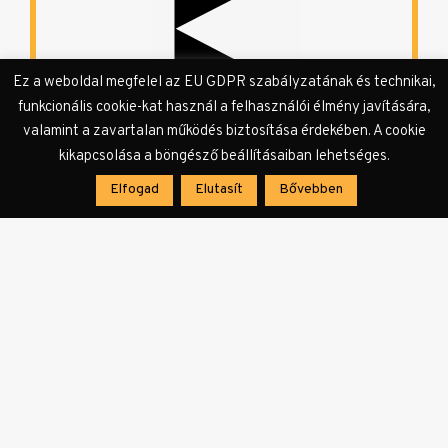
Ez a weboldal megfelel az EU GDPR szabályzatának és technikai,
funkcionális cookie-kat használ a felhasználói élmény javítására,
KULTer.hu Hír
valamint a zavartalan működés biztosítása érdekében. A cookie
kikapcsolása a böngésző beállításaiban lehetséges.
A KULTer.hu rendelkezésére bocsátott és a
Elfogad
Elutasít
Bővebben
szerkesztőség által továbbszerkesztett, vagy a
szerkesztőség által összeállított sajtóanyagok
és a szerkesztőségi hírek megjelenési formája.
Bejegyzés