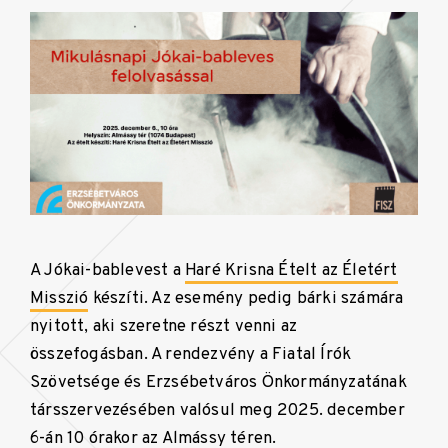
A Jókai-bablevest a
Haré Krisna Ételt az Életért
Misszió
készíti. Az esemény pedig bárki számára
nyitott, aki szeretne részt venni az
összefogásban. A rendezvény a Fiatal Írók
Szövetsége és Erzsébetváros Önkormányzatának
társszervezésében valósul meg 2025. december
6-án 10 órakor az Almássy téren.