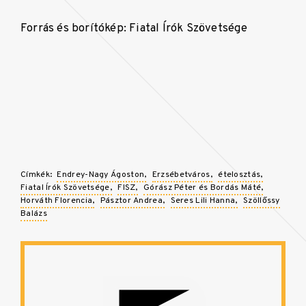
Forrás és borítókép: Fiatal Írók Szövetsége
Címkék:
Endrey-Nagy Ágoston
Erzsébetváros
ételosztás
Fiatal Írók Szövetsége
FISZ
Górász Péter és Bordás Máté
Horváth Florencia
Pásztor Andrea
Seres Lili Hanna
Szöllőssy
Balázs