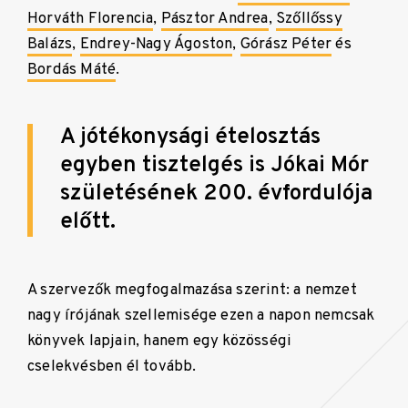
Horváth Florencia
,
Pásztor Andrea
,
Szőllőssy
Balázs
,
Endrey-Nagy Ágoston
,
Górász Péter
és
Bordás Máté
.
A jótékonysági ételosztás
egyben tisztelgés is Jókai Mór
születésének 200. évfordulója
előtt.
A szervezők megfogalmazása szerint: a nemzet
nagy írójának szellemisége ezen a napon nemcsak
könyvek lapjain, hanem egy közösségi
cselekvésben él tovább.