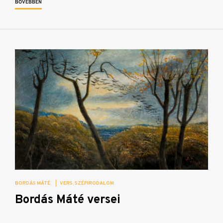
BŐVEBBEN
BORDÁS MÁTÉ
|
VERS
SZÉPIRODALOM
Bordás Máté versei