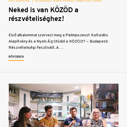
KULTER.HU HÍR
|
VIZUÁLKULT HÍREK
POPKULT HÍREK
KULTHÍREK
Neked is van KÖZÖD a
részvételiséghez!
Első alkalommal szervezi meg a Palimpszeszt Kulturális
Alapítvány és a Nyolc Ág Stúdió a KÖZÖD? – Budapesti
Részvételiségi Fesztivált. A…
BŐVEBBEN