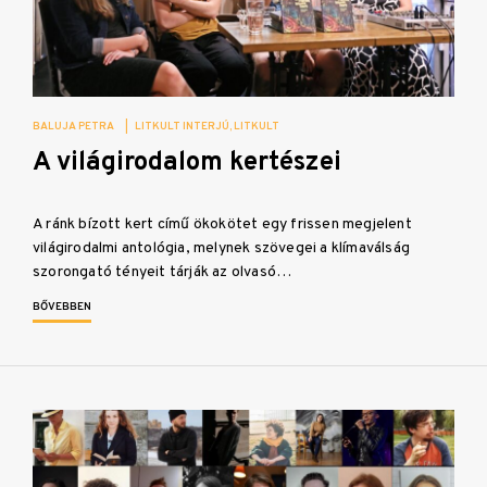
BALUJA PETRA
|
LITKULT INTERJÚ
LITKULT
A világirodalom kertészei
A ránk bízott kert című ökokötet egy frissen megjelent
világirodalmi antológia, melynek szövegei a klímaválság
szorongató tényeit tárják az olvasó…
BŐVEBBEN