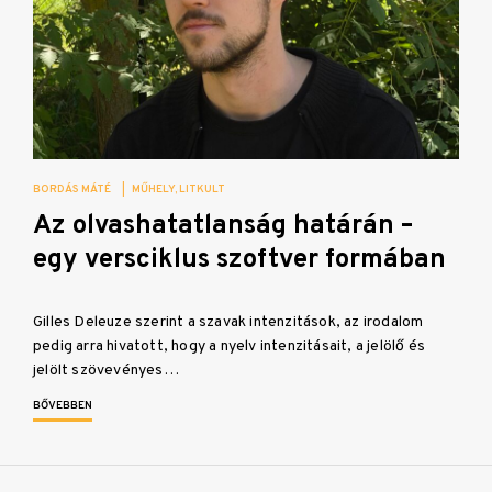
BORDÁS MÁTÉ
|
MŰHELY
LITKULT
Az olvashatatlanság határán –
egy versciklus szoftver formában
Gilles Deleuze szerint a szavak intenzitások, az irodalom
pedig arra hivatott, hogy a nyelv intenzitásait, a jelölő és
jelölt szövevényes…
BŐVEBBEN