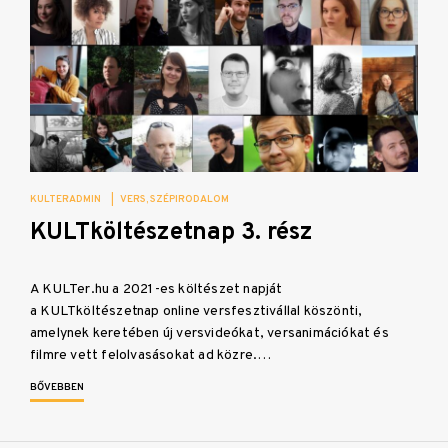
KULTERADMIN
|
VERS
SZÉPIRODALOM
KULTköltészetnap 3. rész
A KULTer.hu a 2021-es költészet napját
a KULTköltészetnap online versfesztivállal köszönti,
amelynek keretében új versvideókat, versanimációkat és
filmre vett felolvasásokat ad közre.…
BŐVEBBEN