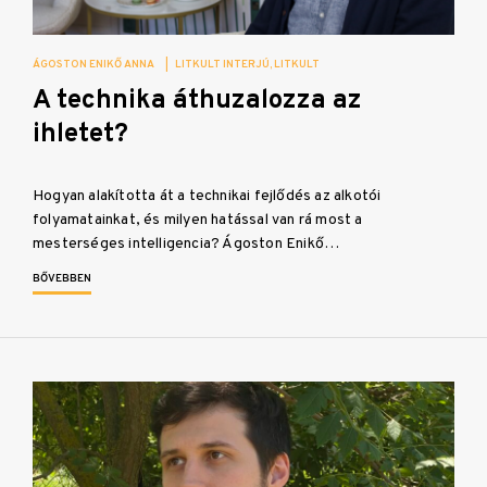
ÁGOSTON ENIKŐ ANNA
|
LITKULT INTERJÚ
LITKULT
A technika áthuzalozza az
ihletet?
Hogyan alakította át a technikai fejlődés az alkotói
folyamatainkat, és milyen hatással van rá most a
mesterséges intelligencia? Ágoston Enikő…
BŐVEBBEN