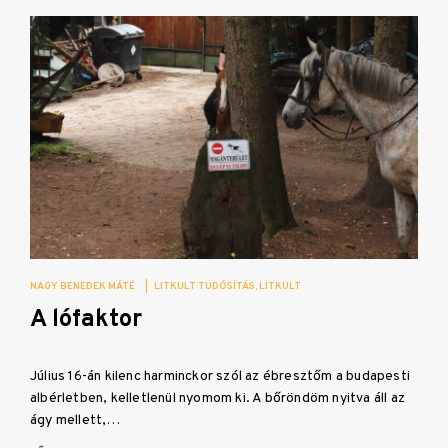
NAGY BENEDEK MÁTÉ
|
LITKULT TUDÓSÍTÁS
LITKULT
A lófaktor
Július 16-án kilenc harminckor szól az ébresztőm a budapesti
albérletben, kelletlenül nyomom ki. A bőröndöm nyitva áll az
ágy mellett,…