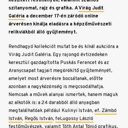
készített festmények, valamint számos
szitanyomat, rajz és grafika.
A
Virág Judit
Galéria
a december 17-én záródó online
árverésen kínálja eladásra a képzőművészeti
relikviákból álló gyűjteményt.
Rendhagyó kollekciót mutat be és kínál aukcióra a
Virág Judit Galéria. Egy rajongó évtizedeken
keresztül gazdagította Puskás Ferencet és az
Aranycsapat tagjait megörökítő gyűjteményét,
amelyet most árverésre bocsátanak, előtte
azonban a nagyközönség is megcsodálhatja.
Nemcsak a művek alanyai ismertek, hanem maguk
az alkotók is: a 24 darabból álló anyagban
megtalálhatóak például Kulinyi István,
ef. Zámbó
István
,
Regős István
,
feLugossy László
festőművészek, valamit Tóth Antal Tónió grafikus,