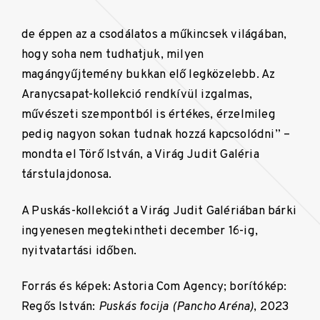
de éppen az a csodálatos a műkincsek világában,
hogy soha nem tudhatjuk, milyen
magángyűjtemény bukkan elő legközelebb. Az
Aranycsapat-kollekció rendkívül izgalmas,
művészeti szempontból is értékes, érzelmileg
pedig nagyon sokan tudnak hozzá kapcsolódni” –
mondta el Törő István, a Virág Judit Galéria
társtulajdonosa.
A Puskás-kollekciót a Virág Judit Galériában bárki
ingyenesen megtekintheti december 16-ig,
nyitvatartási időben.
Forrás és képek: Astoria Com Agency; borítókép:
Regős István:
Puskás focija (Pancho Aréna)
, 2023