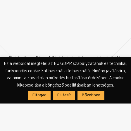
Címkék:
Czene Béla
ef Zámbó István
feLugossy László
Kádár
Béla
Klimó Károly
Kulinyi István
Márffy Ödön
Regős István
Ez a weboldal megfelel az EU GDPR szabályzatának és technikai,
Tóth Antal Tónió
Virág Judit Galéria
funkcionális cookie-kat használ a felhasználói élmény javítására,
valamint a zavartalan működés biztosítása érdekében. A cookie
kikapcsolása a böngésző beállításaiban lehetséges.
Elfogad
Elutasít
Bővebben