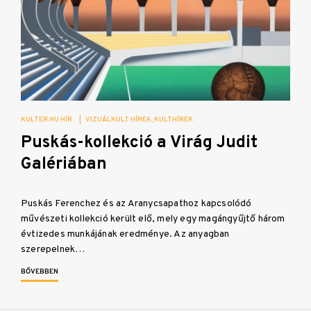
KULTER.HU HÍR
|
VIZUÁLKULT HÍREK
KULTHÍREK
Puskás-kollekció a Virág Judit
Galériában
Puskás Ferenchez és az Aranycsapathoz kapcsolódó
művészeti kollekció került elő, mely egy magángyűjtő három
évtizedes munkájának eredménye. Az anyagban
szerepelnek…
BŐVEBBEN