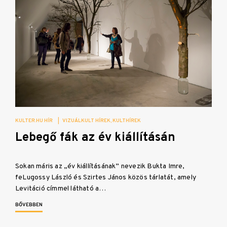
KULTER.HU HÍR
|
VIZUÁLKULT HÍREK
KULTHÍREK
Lebegő fák az év kiállításán
Sokan máris az „év kiállításának” nevezik Bukta Imre,
feLugossy László és Szirtes János közös tárlatát, amely
Levitáció címmel látható a…
BŐVEBBEN