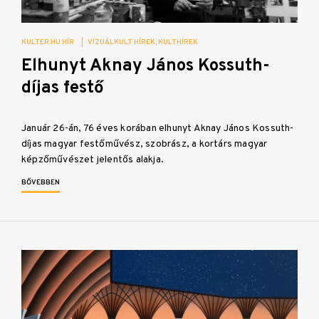
KULTER.HU HÍR
|
VIZUÁLKULT HÍREK
KULTHÍREK
Elhunyt Aknay János Kossuth-
díjas festő
Január 26-án, 76 éves korában elhunyt Aknay János Kossuth-
díjas magyar festőművész, szobrász, a kortárs magyar
képzőművészet jelentős alakja.
BŐVEBBEN