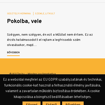
GESZTELYI HERMINA
|
SZEMLE
LITKULT
Pokolba, vele
Szégyen, nem szégyen, én ezt a Műútat nem értem. Ez az
érzés hatalmasodott el rajtam a legfrissebb szám
olvasásakor, majd…
BŐVEBBEN
© KULTer.hu – Minden jog fenntartva
Ez a weboldal megfelel az EU GDPR szabályzatának és technikai,
Impresszum
Szerzőink
Támogatók & Partnerek
funkcionális cookie-kat használ a felhasználói élmény javítására,
valamint a zavartalan működés biztosítása érdekében. A cookie
Adatvédelmi tájékoztató
kikapcsolása a böngésző beállításaiban lehetséges.
Elfogad
Elutasít
Bővebben