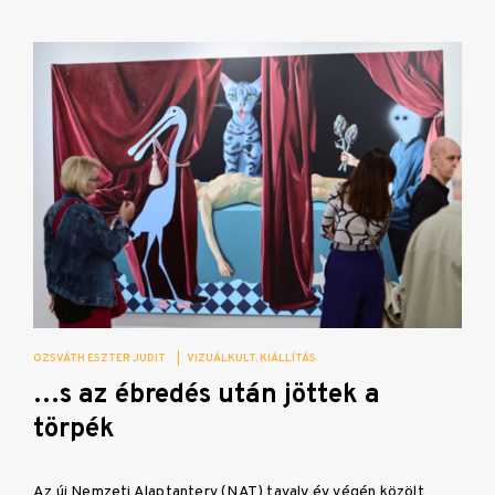
OZSVÁTH ESZTER JUDIT
|
VIZUÁLKULT
KIÁLLÍTÁS
…s az ébredés után jöttek a
törpék
Az új Nemzeti Alaptanterv (NAT) tavaly év végén közölt