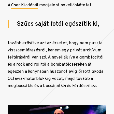
A
Cser Kiadónál
megjelent novelláskötetet
Szűcs saját fotói egészítik ki,
tovább erősítve azt az érzetet, hogy nem puszta
visszaemlékezésről, hanem egy privát archívum
feltárásáról van szó. A novellák íve a gombfocitól
és a rock and rolltól a bombatölcséreken át
egészen a konyhában huszonöt évig őrzött Skoda
Octavia-motorblokkig vezet, majd tovább a
megbocsátás és a bocsánatkérés kérdéseihez.