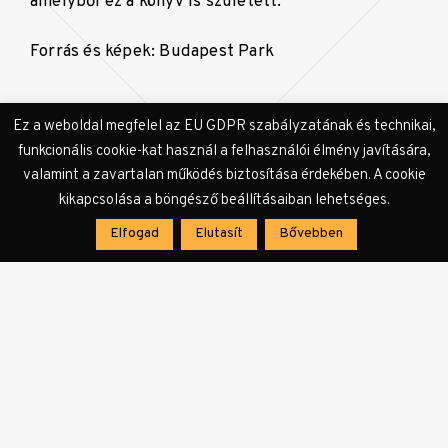
amelyből ez a könyv is született.
Forrás és képek: Budapest Park
Ez a weboldal megfelel az EU GDPR szabályzatának és technikai,
funkcionális cookie-kat használ a felhasználói élmény javítására,
valamint a zavartalan működés biztosítása érdekében. A cookie
kikapcsolása a böngésző beállításaiban lehetséges.
Elfogad
Elutasít
Bővebben
Címkék:
Budapest Park
Cser Kiadó
Heaven Street Seven
Szűcs Krisztián