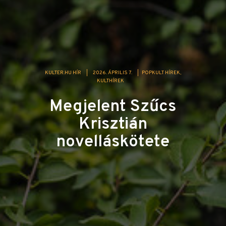
KULTER.HU HÍR
|
2026. ÁPRILIS 7.
|
POPKULT HÍREK
KULTHÍREK
Megjelent Szűcs
Krisztián
novelláskötete