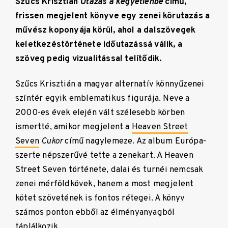
Szűcs Krisztián
Utazás a kegyetlenbe
című,
frissen megjelent könyve egy zenei körutazás a
művész koponyája körül, ahol a dalszövegek
keletkezéstörténete időutazássá válik, a
szöveg pedig vizualitással telítődik.
Szűcs Krisztián a magyar alternatív könnyűzenei
színtér egyik emblematikus figurája. Neve a
2000-es évek elején vált szélesebb körben
ismertté, amikor megjelent a
Heaven Street
Seven
Cukor
című nagylemeze. Az album Európa-
szerte népszerűvé tette a zenekart. A Heaven
Street Seven története, dalai és turnéi nemcsak
zenei mérföldkövek, hanem a most megjelent
kötet szövetének is fontos rétegei. A könyv
számos ponton ebből az élményanyagból
táplálkozik.