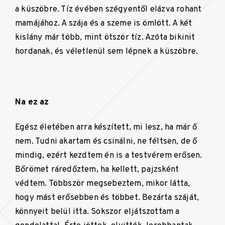
a küszöbre. Tíz évében szégyentől elázva rohant
mamájához. A szája és a szeme is ömlött. A két
kislány már több, mint ötször tíz. Azóta bikinit
hordanak, és véletlenül sem lépnek a küszöbre.
Na ez az
Egész életében arra készített, mi lesz, ha már ő
nem. Tudni akartam és csinálni, ne féltsen, de ő
mindig, ezért kezdtem én is a testvérem erősen.
Bőrömet ráredőztem, ha kellett, pajzsként
védtem. Többször megsebeztem, mikor látta,
hogy mást erősebben és többet. Bezárta száját,
könnyeit belül itta. Sokszor eljátszottam a