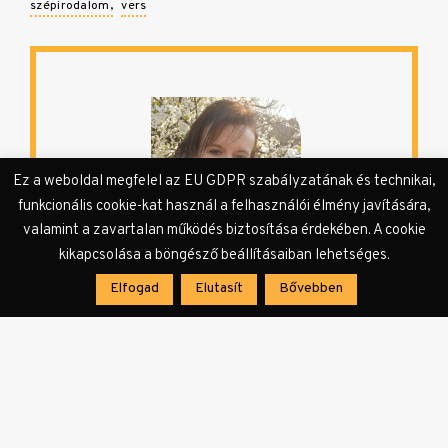
szépirodalom
vers
Ez a weboldal megfelel az EU GDPR szabályzatának és technikai,
funkcionális cookie-kat használ a felhasználói élmény javítására,
valamint a zavartalan működés biztosítása érdekében. A cookie
Gellénné Marjai Katalin
kikapcsolása a böngésző beállításaiban lehetséges.
Elfogad
Elutasít
Bővebben
Gellénné Marjai Katalin 1975-ben
született Hajdúböszörményben.
Óvodapedagógus, 2007-től a Jó Pásztor
Református Óvoda dolgozójaként jelentek meg
írásai a Hírmondó református újságban. Két
alkalommal a Hajdúböszörményi Írótábor
különdíjasa volt. A Kertész László Hajdúsági
Irodalmi Kör 10 éves évfordulójára kiadott