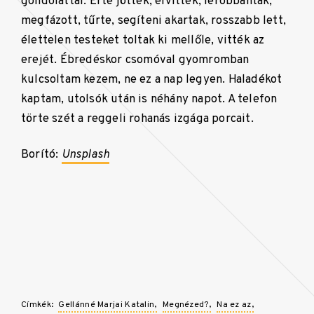
gondolattal. Érte jöttek, elvitték, lerobbantak,
megfázott, tűrte, segíteni akartak, rosszabb lett,
élettelen testeket toltak ki mellőle, vitték az
erejét. Ébredéskor csomóval gyomromban
kulcsoltam kezem, ne ez a nap legyen. Haladékot
kaptam, utolsók után is néhány napot. A telefon
törte szét a reggeli rohanás izgága porcait.
Borító:
Unsplash
Címkék:
Gellánné Marjai Katalin
Megnézed?
Na ez az