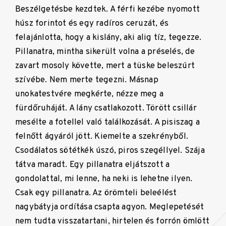
Beszélgetésbe kezdtek. A férfi kezébe nyomott
húsz forintot és egy radíros ceruzát, és
felajánlotta, hogy a kislány, aki alig tíz, tegezze.
Pillanatra, mintha sikerült volna a préselés, de
zavart mosoly követte, mert a tüske beleszúrt
szívébe. Nem merte tegezni. Másnap
unokatestvére megkérte, nézze meg a
fürdőruháját. A lány csatlakozott. Törött csillár
mesélte a fotellel való találkozását. A pisiszag a
felnőtt ágyáról jött. Kiemelte a szekrényből.
Csodálatos sötétkék úszó, piros szegéllyel. Szája
tátva maradt. Egy pillanatra eljátszott a
gondolattal, mi lenne, ha neki is lehetne ilyen.
Csak egy pillanatra. Az örömteli beleélést
nagybátyja ordítása csapta agyon. Meglepetését
nem tudta visszatartani, hirtelen és forrón ömlött