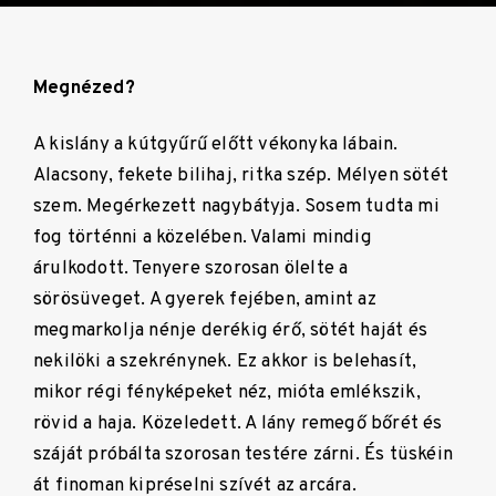
Megnézed?
A kislány a kútgyűrű előtt vékonyka lábain.
Alacsony, fekete bilihaj, ritka szép. Mélyen sötét
szem. Megérkezett nagybátyja. Sosem tudta mi
fog történni a közelében. Valami mindig
árulkodott. Tenyere szorosan ölelte a
sörösüveget. A gyerek fejében, amint az
megmarkolja nénje derékig érő, sötét haját és
nekilöki a szekrénynek. Ez akkor is belehasít,
mikor régi fényképeket néz, mióta emlékszik,
rövid a haja. Közeledett. A lány remegő bőrét és
száját próbálta szorosan testére zárni. És tüskéin
át finoman kipréselni szívét az arcára.