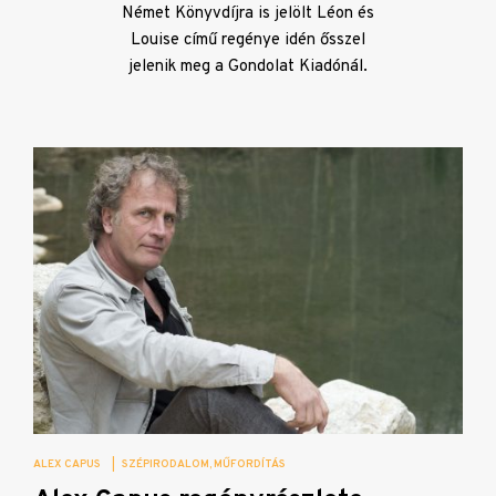
Német Könyvdíjra is jelölt Léon és
Louise című regénye idén ősszel
jelenik meg a Gondolat Kiadónál.
ALEX CAPUS
|
SZÉPIRODALOM
MŰFORDÍTÁS