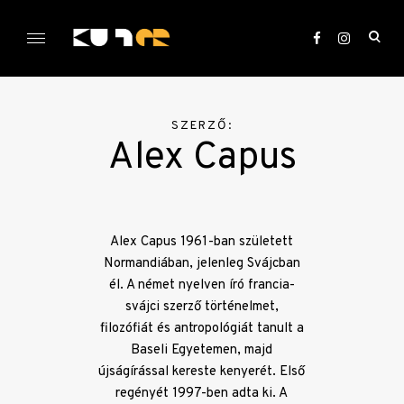
Skip
to
ope
content
sea
KULTer.hu
for
SZERZŐ:
Alex Capus
Alex Capus 1961-ban született
Normandiában, jelenleg Svájcban
él. A német nyelven író francia-
svájci szerző történelmet,
filozófiát és antropológiát tanult a
Baseli Egyetemen, majd
újságírással kereste kenyerét. Első
regényét 1997-ben adta ki. A