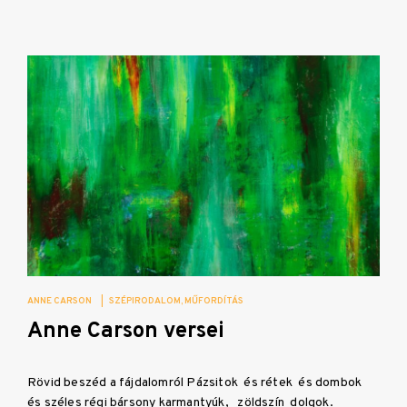
ANNE CARSON
|
SZÉPIRODALOM
MŰFORDÍTÁS
Anne Carson versei
Rövid beszéd a fájdalomról Pázsitok és rétek és dombok
és széles régi bársony karmantyúk, zöldszín dolgok.