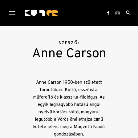
Skip
to
ope
content
sea
KULTer.hu
for
SZERZŐ:
Anne Carson
Anne Carson 1950-ben született
Torontóban. Költő, esszéista,
műfordító és klasszika-filológus. Az
egyik legnagyobb hatású angol
nyelvű kortárs költő, magyarul
legutóbb a Vörös önéletrajza című
kötete jelent meg a Magvető Kiadó
gondozásában.