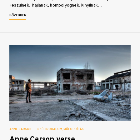
Feszülnek, hajlanak, hömpölyögnek, kinyílnak…
BŐVEBBEN
ANNE CARSON
|
SZÉPIRODALOM
MŰFORDÍTÁS
Anne Carson verse