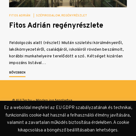
FITOS ADRIÁN
|
SZÉPIRODALOM
REGÉNYRÉSZLET
Fitos Adrián regényrészlete
Feldolgozás alatt (részlet) Miután születési körülményeiről,
lakókörnyezetéről, családjáról, iskoláiról röviden beszámolt,
korábbi munkahelyeire terelődött a szó. Kétséget kizáróan
impozáns listával…
BŐVEBBEN
© KULTer.hu – Minden jog fenntartva
Ez a weboldal megfelel az EU GDPR szabályzatának és technikai,
Impresszum
Szerzőink
Támogatók & Partnerek
funkcionális cookie-kat használ a felhasználói élmény javítására,
valamint a zavartalan működés biztosítása érdekében. A cookie
Adatvédelmi tájékoztató
kikapcsolása a böngésző beállításaiban lehetséges.