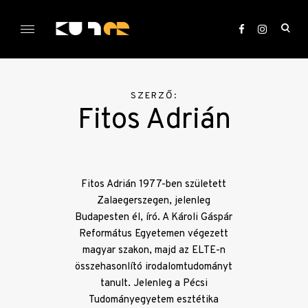
Skip
to
ope
content
sea
KULTer.hu
for
SZERZŐ:
Fitos Adrián
Fitos Adrián 1977-ben született
Zalaegerszegen, jelenleg
Budapesten él, író. A Károli Gáspár
Református Egyetemen végezett
magyar szakon, majd az ELTE-n
összehasonlító irodalomtudományt
tanult. Jelenleg a Pécsi
Tudományegyetem esztétika