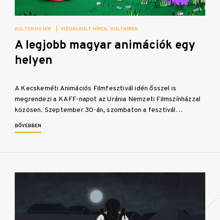
KULTER.HU HÍR
|
VIZUÁLKULT HÍREK
KULTHÍREK
A legjobb magyar animációk egy
helyen
A Kecskeméti Animációs Filmfesztivál idén ősszel is
megrendezi a KAFF-napot az Uránia Nemzeti Filmszínházzal
közösen. Szeptember 30-án, szombaton a fesztivál…
BŐVEBBEN