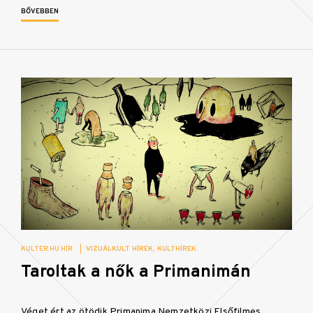
BŐVEBBEN
KULTER.HU HÍR
|
VIZUÁLKULT HÍREK
KULTHÍREK
Taroltak a nők a Primanimán
Véget ért az ötödik Primanima Nemzetközi Elsőfilmes