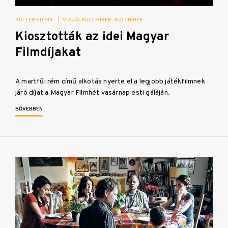
KULTER.HU HÍR
|
VIZUÁLKULT HÍREK
KULTHÍREK
Kiosztották az idei Magyar
Filmdíjakat
A martfűi rém című alkotás nyerte el a legjobb játékfilmnek
járó díjat a Magyar Filmhét vasárnap esti gáláján.
BŐVEBBEN