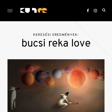
Skip
to
ope
content
sea
KULTer.hu
for
KERESÉSI EREDMÉNYEK:
bucsi reka love