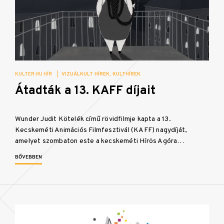
KULTER.HU HÍR
|
VIZUÁLKULT HÍREK
KULTHÍREK
Átadták a 13. KAFF díjait
Wunder Judit Kötelék című rövidfilmje kapta a 13.
Kecskeméti Animációs Filmfesztivál (KAFF) nagydíját,
amelyet szombaton este a kecskeméti Hírös Agóra…
BŐVEBBEN