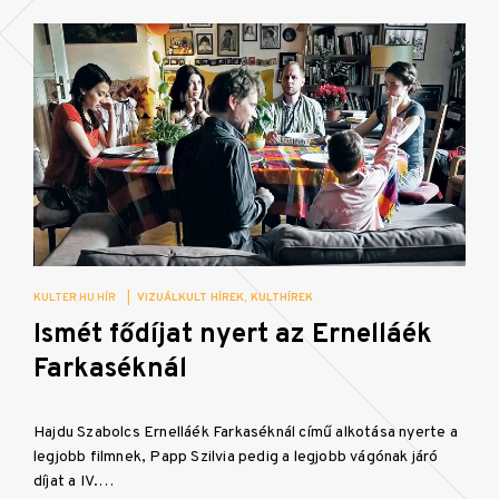
KULTER.HU HÍR
|
VIZUÁLKULT HÍREK
KULTHÍREK
Ismét fődíjat nyert az Ernelláék
Farkaséknál
Hajdu Szabolcs Ernelláék Farkaséknál című alkotása nyerte a
legjobb filmnek, Papp Szilvia pedig a legjobb vágónak járó
díjat a IV.…