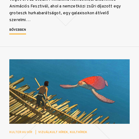
Animációs Fesztivál, ahol a nemzetközi zsűri díjazott egy
groteszk hurkabarátságot, egy galaxisokon átívelő
szerelmi…
BŐVEBBEN
KULTER.HU HÍR
|
VIZUÁLKULT HÍREK
KULTHÍREK