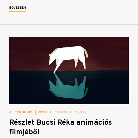
BŐVEBBEN
KULTER.HU HÍR
|
VIZUÁLKULT HÍREK
KULTHÍREK
Részlet Bucsi Réka animációs
filmjéből