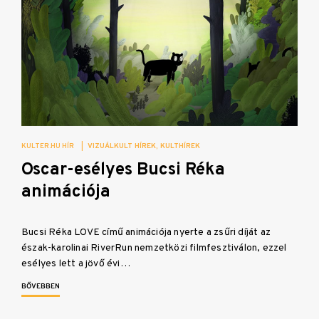
KULTER.HU HÍR
|
VIZUÁLKULT HÍREK
KULTHÍREK
Oscar-esélyes Bucsi Réka
animációja
Bucsi Réka LOVE című animációja nyerte a zsűri díját az
észak-karolinai RiverRun nemzetközi filmfesztiválon, ezzel
esélyes lett a jövő évi…
BŐVEBBEN