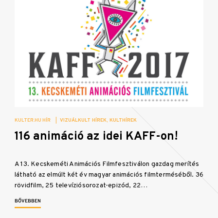
KULTER.HU HÍR
|
VIZUÁLKULT HÍREK
KULTHÍREK
116 animáció az idei KAFF-on!
A 13. Kecskeméti Animációs Filmfesztiválon gazdag merítés
látható az elmúlt két év magyar animációs filmterméséből. 36
rövidfilm, 25 televíziósorozat-epizód, 22…
BŐVEBBEN