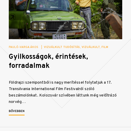
PAULÓ-VARGA ÁKOS
|
VIZUÁLKULT TUDÓSÍTÁS
VIZUÁLKULT
FILM
Gyilkosságok, érintések,
forradalmak
Földrajzi szempontból is nagy merítéssel folytatjuk a 17.
Transilvania International Film Festivalról szóló
beszámolónkat. Kolozsvár szívében láttunk még velőtrázó
norvég…
BŐVEBBEN