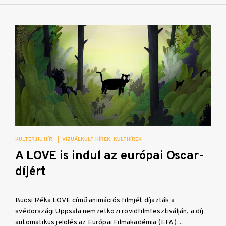
KULTER.HU HÍR
|
VIZUÁLKULT HÍREK
KULTHÍREK
A LOVE is indul az európai Oscar-
díjért
Bucsi Réka LOVE című animációs filmjét díjazták a
svédországi Uppsala nemzetközi rövidfilmfesztiválján, a díj
automatikus jelölés az Európai Filmakadémia (EFA)…