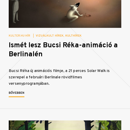
KULTER.HU HÍR
|
VIZUÁLKULT HÍREK
KULTHÍREK
Ismét lesz Bucsi Réka-animáció a
Berlinalén
Bucsi Réka új animációs filmje, a 21 perces Solar Walk is
szerepel a februári Berlinale rövidfilmes
versenyprogramjában.
BŐVEBBEN