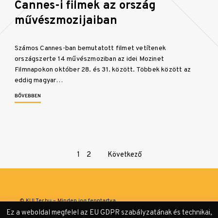
Cannes-i filmek az ország
művészmozijaiban
Számos Cannes-ban bemutatott filmet vetítenek
országszerte 14 művészmoziban az idei Mozinet
Filmnapokon október 28. és 31. között. Többek között az
eddig magyar…
BŐVEBBEN
Page
1
2
Következő
navigation
© KULTer.hu – Minden jog fenntartva
Ez a weboldal megfelel az EU GDPR szabályzatának és technikai,