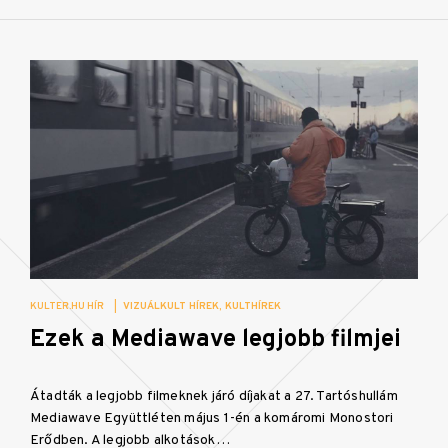
KULTER.HU HÍR
|
VIZUÁLKULT HÍREK
KULTHÍREK
Ezek a Mediawave legjobb filmjei
Átadták a legjobb filmeknek járó díjakat a 27. Tartóshullám
Mediawave Együttléten május 1-én a komáromi Monostori
Erődben. A legjobb alkotások…