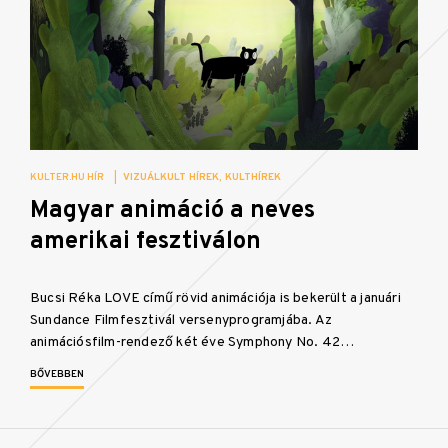
KULTER.HU HÍR
|
VIZUÁLKULT HÍREK
KULTHÍREK
Magyar animáció a neves
amerikai fesztiválon
Bucsi Réka LOVE című rövid animációja is bekerült a januári
Sundance Filmfesztivál versenyprogramjába. Az
animációsfilm-rendező két éve Symphony No. 42…
BŐVEBBEN