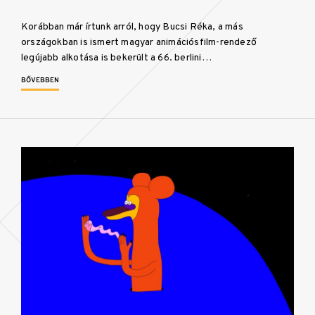
Korábban már írtunk arról, hogy Bucsi Réka, a más
országokban is ismert magyar animációsfilm-rendező
legújabb alkotása is bekerült a 66. berlini…
BŐVEBBEN