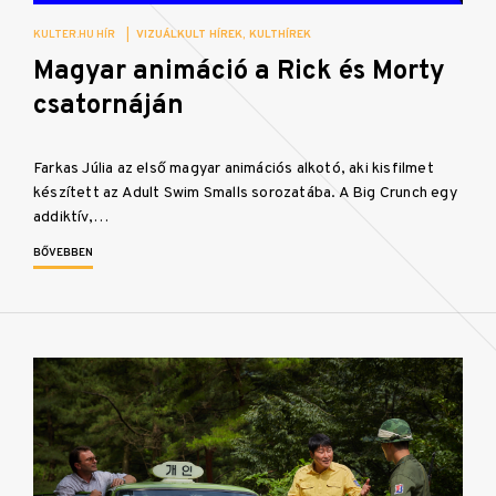
KULTER.HU HÍR
|
VIZUÁLKULT HÍREK
KULTHÍREK
Magyar animáció a Rick és Morty
csatornáján
Farkas Júlia az első magyar animációs alkotó, aki kisfilmet
készített az Adult Swim Smalls sorozatába. A Big Crunch egy
addiktív,…
BŐVEBBEN