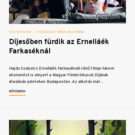
KULTER.HU HÍR
|
VIZUÁLKULT HÍREK
KULTHÍREK
Díjesőben fürdik az Ernelláék
Farkaséknál
Hajdu Szabolcs Ernelláék Farkaséknál című filmje három
elismerést is elnyert a Magyar Filmkritikusok Díjának
átadásán pénteken Budapesten. Az alkotás már…
BŐVEBBEN