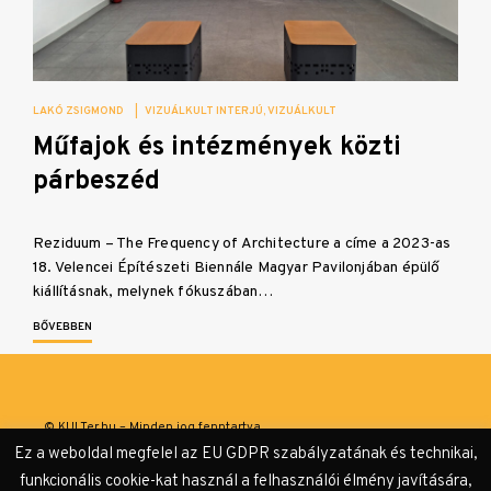
LAKÓ ZSIGMOND
|
VIZUÁLKULT INTERJÚ
VIZUÁLKULT
Műfajok és intézmények közti
párbeszéd
Reziduum – The Frequency of Architecture a címe a 2023-as
18. Velencei Építészeti Biennále Magyar Pavilonjában épülő
kiállításnak, melynek fókuszában…
BŐVEBBEN
© KULTer.hu – Minden jog fenntartva
Ez a weboldal megfelel az EU GDPR szabályzatának és technikai,
Impresszum
Szerzőink
Támogatók & Partnerek
funkcionális cookie-kat használ a felhasználói élmény javítására,