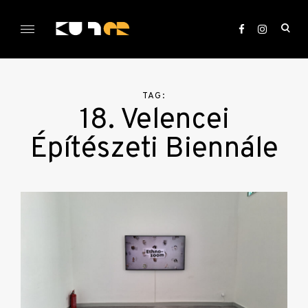
Skip
to
ope
content
sea
KULTer.hu
for
TAG:
18. Velencei
Építészeti Biennále