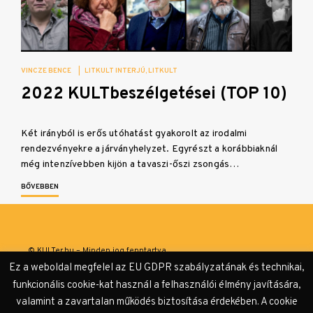
VINCZE BENCE
|
LITKULT INTERJÚ
LITKULT
2022 KULTbeszélgetései (TOP 10)
Két irányból is erős utóhatást gyakorolt az irodalmi
rendezvényekre a járványhelyzet. Egyrészt a korábbiaknál
még intenzívebben kijön a tavaszi-őszi zsongás…
BŐVEBBEN
© KULTer.hu – Minden jog fenntartva
Ez a weboldal megfelel az EU GDPR szabályzatának és technikai,
Impresszum
Szerzőink
Támogatók & Partnerek
funkcionális cookie-kat használ a felhasználói élmény javítására,
valamint a zavartalan működés biztosítása érdekében. A cookie
Adatvédelmi tájékoztató