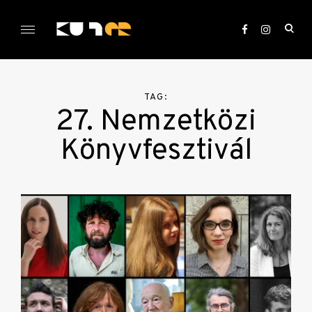
Skip
to
ope
content
sea
KULTer.hu
for
TAG:
27. Nemzetközi
Könyvfesztivál