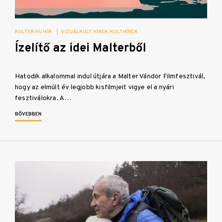
KULTER.HU HÍR
|
VIZUÁLKULT HÍREK
KULTHÍREK
Ízelítő az idei Malterből
Hatodik alkalommal indul útjára a Malter Vándor Filmfesztivál,
hogy az elmúlt év legjobb kisfilmjeit vigye el a nyári
fesztiválokra. A…
BŐVEBBEN