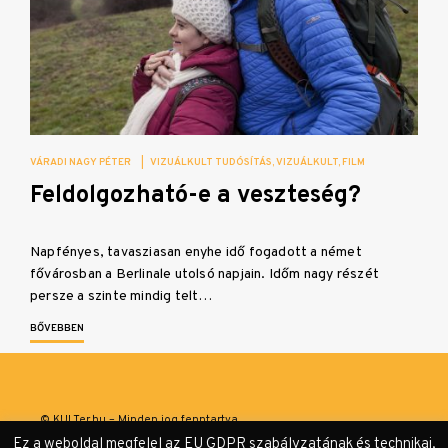
VÁRADI NAGY PÉTER
|
VIZUÁLKULT TUDÓSÍTÁS
VIZUÁLKULT
FILM
Feldolgozható-e a veszteség?
Napfényes, tavasziasan enyhe idő fogadott a német
fővárosban a Berlinale utolsó napjain. Időm nagy részét
persze a szinte mindig telt…
BŐVEBBEN
© KULTer.hu – Minden jog fenntartva
Ez a weboldal megfelel az EU GDPR szabályzatának és technikai,