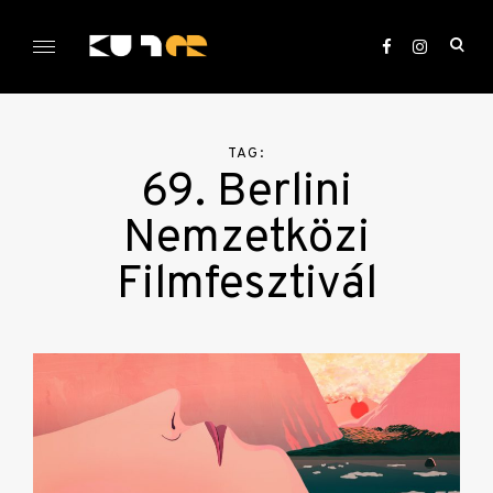
Skip
to
ope
content
sea
KULTer.hu
for
TAG:
69. Berlini
Nemzetközi
Filmfesztivál