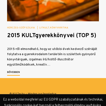
HERCZEG-SZÉP SZILVIA
|
LITKULT
KÖNYVKRITIKA
2015 KULTgyerekkönyvei (TOP 5)
2015-ről elmondható, hogy az utóbbi évek kedvező szériáját
folytatva a gyerekirodalom területén is születtek gyönyörű
könyvtárgyak, izgalmas író/költő-illusztrátor
együttműködések, kreatív…
BŐVEBBEN
© KULTer.hu – Minden jog fenntartva
Ez a weboldal megfelel az EU GDPR szabályzatának és technikai,
Impresszum
Szerzőink
Támogatók & Partnerek
funkcionális cookie-kat használ a felhasználói élmény javítására,