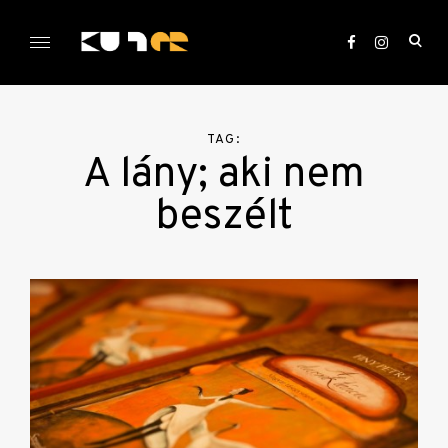
Skip
to
ope
content
sea
KULTer.hu
for
TAG:
A lány; aki nem
beszélt