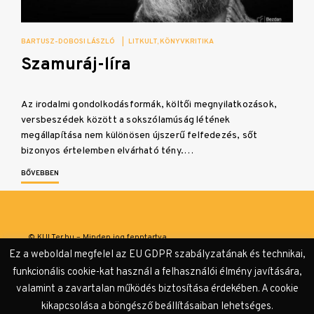
BARTUSZ-DOBOSI LÁSZLÓ
|
LITKULT
KÖNYVKRITIKA
Szamuráj-líra
Az irodalmi gondolkodásformák, költői megnyilatkozások,
versbeszédek között a sokszólamúság létének
megállapítása nem különösen újszerű felfedezés, sőt
bizonyos értelemben elvárható tény.…
BŐVEBBEN
© KULTer.hu – Minden jog fenntartva
Ez a weboldal megfelel az EU GDPR szabályzatának és technikai,
Impresszum
Szerzőink
Támogatók & Partnerek
funkcionális cookie-kat használ a felhasználói élmény javítására,
valamint a zavartalan működés biztosítása érdekében. A cookie
Adatvédelmi tájékoztató
kikapcsolása a böngésző beállításaiban lehetséges.