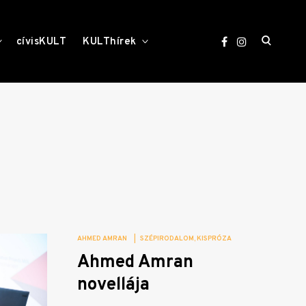
open
toggle
toggle
cívisKULT
KULThírek
child
child
menu
menu
search
form
AHMED AMRAN
|
SZÉPIRODALOM
KISPRÓZA
Ahmed Amran
novellája