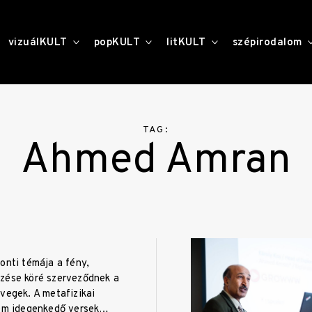
toggle
toggle
toggle
vizuálKULT
popKULT
litKULT
szépirodalom
child
child
child
menu
menu
menu
TAG:
Ahmed Amran
onti témája a fény,
zése köré szerveződnek a
vegek. A metafizikai
sem idegenkedő versek…