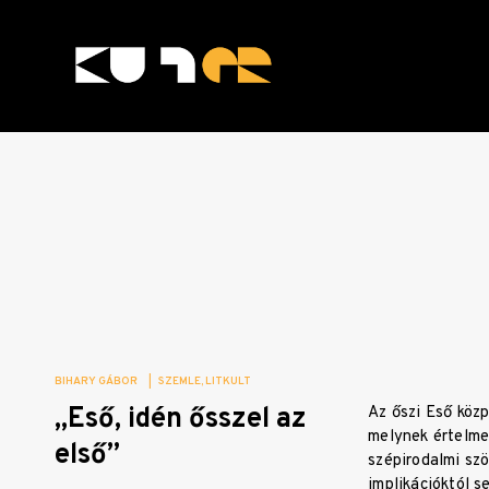
Skip
to
content
KULTer.hu
BIHARY GÁBOR
|
SZEMLE
LITKULT
„Eső, idén ősszel az
Az őszi Eső közp
melynek értelme
első”
szépirodalmi szö
implikációktól 