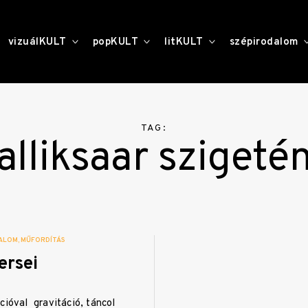
toggle
toggle
toggle
vizuálKULT
popKULT
litKULT
szépirodalom
child
child
child
menu
menu
menu
TAG:
alliksaar szigeté
ALOM
MŰFORDÍTÁS
ersei
cióval gravitáció, táncol