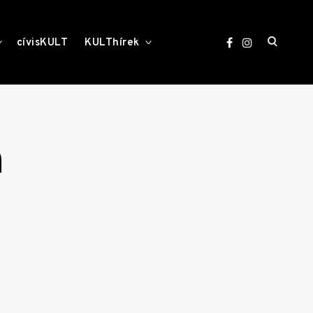
open
toggle
toggle
cívisKULT
KULThírek
child
child
menu
menu
search
form
n