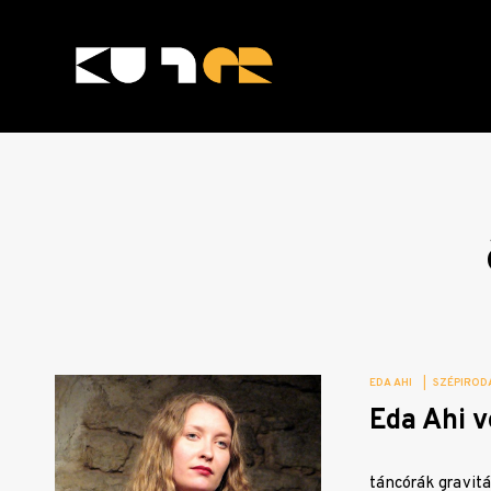
Skip
to
content
KULTer.hu
EDA AHI
|
SZÉPIROD
Eda Ahi v
táncórák gravitá