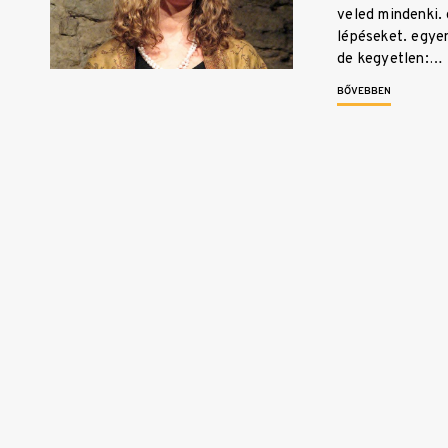
veled mindenki. 
lépéseket. egye
de kegyetlen:…
BŐVEBBEN