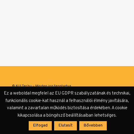
© KULTer.hu – Minden jog fenntartva
Ez a weboldal megfelel az EU GDPR szabályzatának és technikai,
Impresszum
Szerzőink
Támogatók & Partnerek
funkcionális cookie-kat használ a felhasználói élmény javítására,
valamint a zavartalan működés biztosítása érdekében. A cookie
Adatvédelmi tájékoztató
kikapcsolása a böngésző beállításaiban lehetséges.
Elfogad
Elutasít
Bővebben