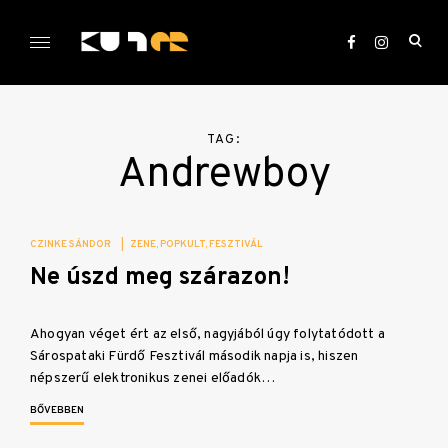
Skip
to
ope
content
sea
KULTer.hu
for
TAG:
Andrewboy
CZINKE SÁNDOR
|
ZENE
POPKULT
FESZTIVÁL
Ne úszd meg szárazon!
Ahogyan véget ért az első, nagyjából úgy folytatódott a
Sárospataki Fürdő Fesztivál második napja is, hiszen
népszerű elektronikus zenei előadók…
BŐVEBBEN