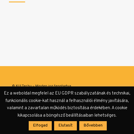
© KULTer.hu – Minden jog fenntartva
Ez a weboldal megfelel az EU GDPR szabályzatának és technikai,
Impresszum
Szerzőink
Támogatók & Partnerek
funkcionális cookie-kat használ a felhasználói élmény javítására,
valamint a zavartalan működés biztosítása érdekében. A cookie
Adatvédelmi tájékoztató
kikapcsolása a böngésző beállításaiban lehetséges.
Elfogad
Elutasít
Bővebben