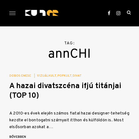
Skip
to
ope
content
sea
KULTer.hu
for
TAG:
annCHI
DOBOS EMESE
|
VIZUÁLKULT
POPKULT
DIVAT
A hazai divatszcéna ifjú titánjai
(TOP 10)
A 2010-es évek elején számos fiatal hazai designer-tehetség
kezdte el bontogatni szárnyait itthon és külföldön is. Most
elsősorban azokat a…
BŐVEBBEN