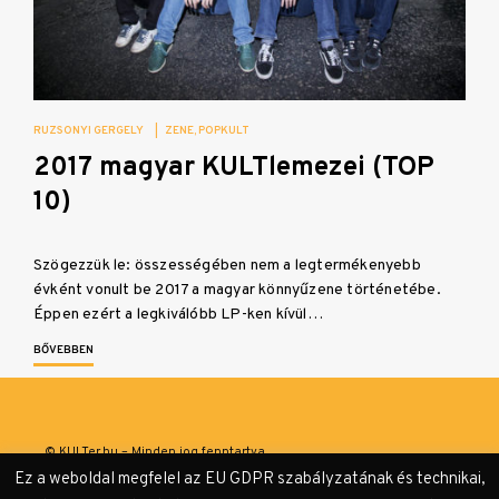
RUZSONYI GERGELY
|
ZENE
POPKULT
2017 magyar KULTlemezei (TOP
10)
Szögezzük le: összességében nem a legtermékenyebb
évként vonult be 2017 a magyar könnyűzene történetébe.
Éppen ezért a legkiválóbb LP-ken kívül…
BŐVEBBEN
© KULTer.hu – Minden jog fenntartva
Ez a weboldal megfelel az EU GDPR szabályzatának és technikai,
Impresszum
Szerzőink
Támogatók & Partnerek