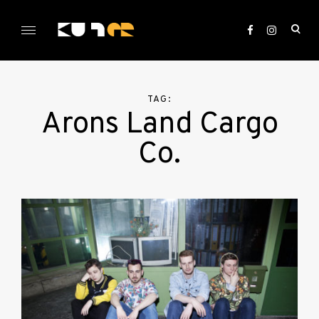
Skip
to
ope
content
sea
KULTer.hu
for
TAG:
Arons Land Cargo
Co.