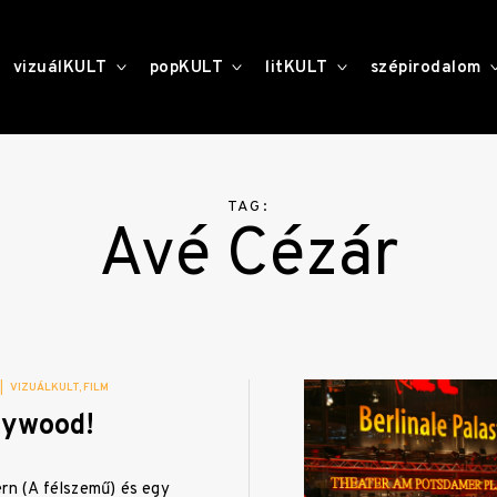
toggle
toggle
toggle
vizuálKULT
popKULT
litKULT
szépirodalom
child
child
child
menu
menu
menu
TAG:
Avé Cézár
|
VIZUÁLKULT
FILM
lywood!
ern (A félszemű) és egy