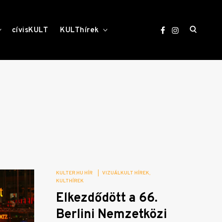
open
toggle
toggle
cívisKULT
KULThírek
child
child
menu
menu
search
form
KULTER.HU HÍR
|
VIZUÁLKULT HÍREK
KULTHÍREK
Elkezdődött a 66.
Berlini Nemzetközi