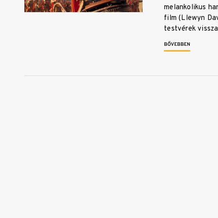
melankolikus ha
film (Llewyn Dav
testvérek viss
BŐVEBBEN