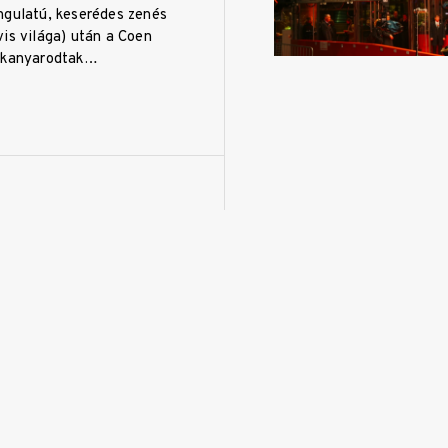
ngulatú, keserédes zenés
is világa) után a Coen
zakanyarodtak…