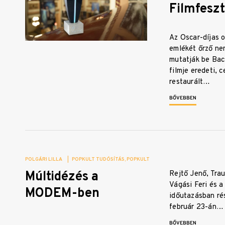
Filmfeszt
Az Oscar-díjas 
emlékét őrző ne
mutatják be Bac
filmje eredeti, 
restaurált…
BŐVEBBEN
POLGÁRI LILLA
|
POPKULT TUDÓSÍTÁS
POPKULT
Múltidézés a
Rejtő Jenő, Trau
Vágási Feri és 
MODEM-ben
időutazásban rés
február 23-án…
BŐVEBBEN