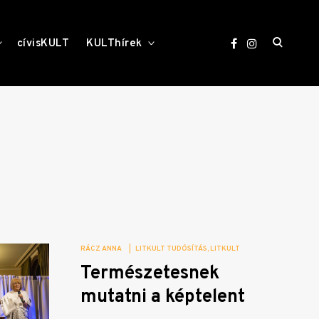
open
toggle
toggle
cívisKULT
KULThírek
child
child
menu
menu
search
form
RÁCZ ANNA
|
LITKULT TUDÓSÍTÁS
LITKULT
Természetesnek
mutatni a képtelent