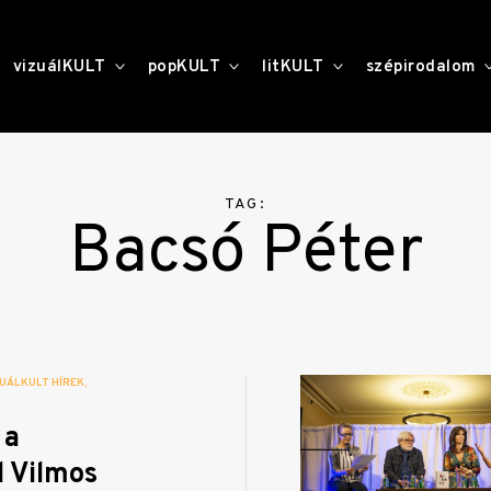
toggle
toggle
toggle
vizuálKULT
popKULT
litKULT
szépirodalom
child
child
child
menu
menu
menu
TAG:
Bacsó Péter
UÁLKULT HÍREK
 a
 Vilmos