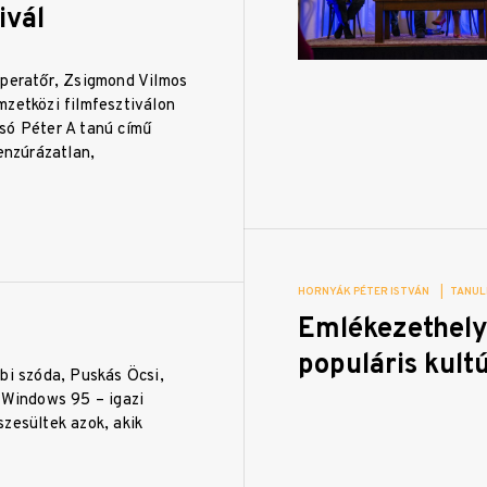
ivál
operatőr, Zsigmond Vilmos
mzetközi filmfesztiválon
só Péter A tanú című
cenzúrázatlan,
HORNYÁK PÉTER ISTVÁN
|
TANUL
Emlékezethely
populáris kult
bi szóda, Puskás Öcsi,
a Windows 95 – igazi
zesültek azok, akik