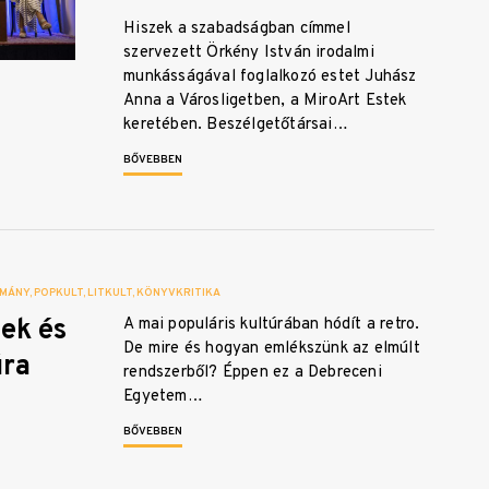
Hiszek a szabadságban címmel
szervezett Örkény István irodalmi
munkásságával foglalkozó estet Juhász
Anna a Városligetben, a MiroArt Estek
keretében. Beszélgetőtársai…
BŐVEBBEN
MÁNY
POPKULT
LITKULT
KÖNYVKRITIKA
ek és
A mai populáris kultúrában hódít a retro.
De mire és hogyan emlékszünk az elmúlt
úra
rendszerből? Éppen ez a Debreceni
Egyetem…
BŐVEBBEN