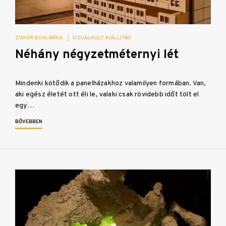
ZUDOR BOGLÁRKA
|
VIZUÁLKULT
KIÁLLÍTÁS
Néhány négyzetméternyi lét
Mindenki kötődik a panelházakhoz valamilyen formában. Van,
aki egész életét ott éli le, valaki csak rövidebb időt tölt el
egy…
BŐVEBBEN