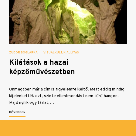
ZUDOR BOGLÁRKA
|
VIZUÁLKULT
KIÁLLÍTÁS
Kilátások a hazai
képzőművészetben
Önmagában már a cím is figyelemfelkeltő. Mert eddig mindig
kijelentették ezt, szinte ellentmondást nem tűrő hangon.
Majd nyílik egy tárlat,…
BŐVEBBEN