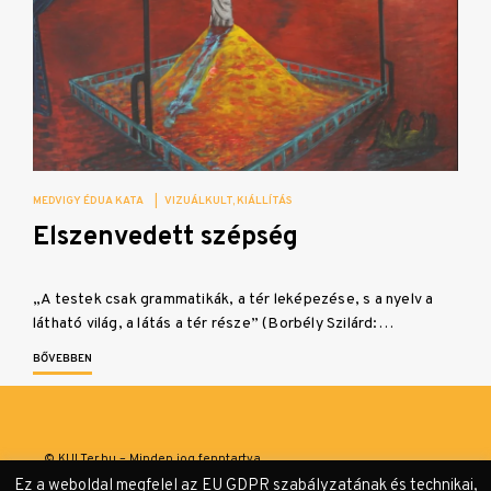
MEDVIGY ÉDUA KATA
|
VIZUÁLKULT
KIÁLLÍTÁS
Elszenvedett szépség
„A testek csak grammatikák, a tér leképezése, s a nyelv a
látható világ, a látás a tér része” (Borbély Szilárd:…
BŐVEBBEN
© KULTer.hu – Minden jog fenntartva
Ez a weboldal megfelel az EU GDPR szabályzatának és technikai,