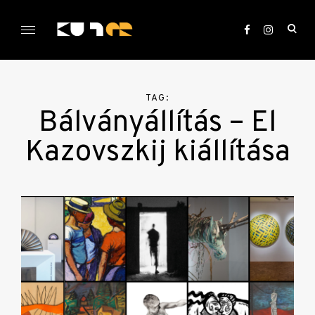
Skip
to
ope
content
sea
KULTer.hu
for
TAG:
Bálványállítás – El
Kazovszkij kiállítása