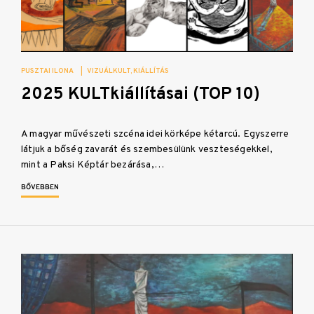
PUSZTAI ILONA
|
VIZUÁLKULT
KIÁLLÍTÁS
2025 KULTkiállításai (TOP 10)
A magyar művészeti szcéna idei körképe kétarcú. Egyszerre
látjuk a bőség zavarát és szembesülünk veszteségekkel,
mint a Paksi Képtár bezárása,…
BŐVEBBEN