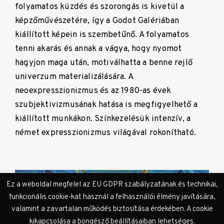
folyamatos küzdés és szorongás is kivetül a
képzőművészetére, így a Godot Galériában
kiállított képein is szembetűnő. A folyamatos
tenni akarás és annak a vágya, hogy nyomot
hagyjon maga után, motiválhatta a benne rejlő
univerzum materializálására. A
neoexpresszionizmus és az 1980-as évek
szubjektivizmusának hatása is megfigyelhető a
kiállított munkákon. Színkezelésük intenzív, a
német expresszionizmus világával rokonítható.
Ez a weboldal megfelel az EU GDPR szabályzatának és technikai,
funkcionális cookie-kat használ a felhasználói élmény javítására,
valamint a zavartalan működés biztosítása érdekében. A cookie
kikapcsolása a böngésző beállításaiban lehetséges.