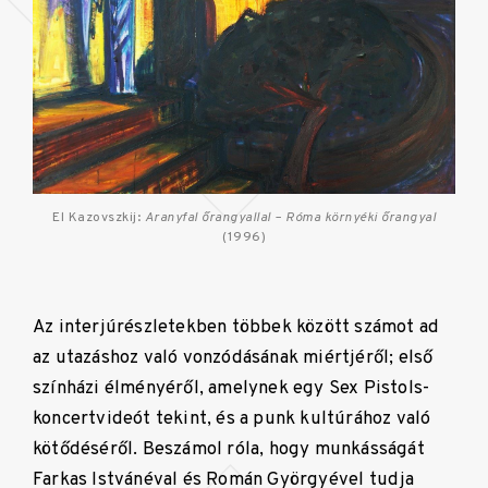
El Kazovszkij:
Aranyfal őrangyallal – Róma környéki őrangyal
(1996)
Az interjúrészletekben többek között számot ad
az utazáshoz való vonzódásának miértjéről; első
színházi élményéről, amelynek egy Sex Pistols-
koncertvideót tekint, és a punk kultúrához való
kötődéséről. Beszámol róla, hogy munkásságát
Farkas Istvánéval és Román Györgyével tudja