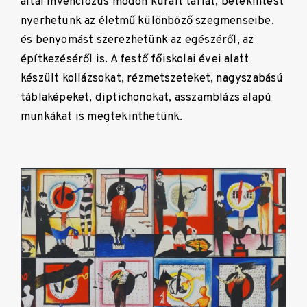
által invenciózus módon kurált tárlat, betekintést
nyerhetünk az életmű különböző szegmenseibe,
és benyomást szerezhetünk az egészéről, az
építkezéséről is. A festő főiskolai évei alatt
készült kollázsokat, rézmetszeteket, nagyszabású
táblaképeket, diptichonokat, asszamblázs alapú
munkákat is megtekinthetünk.