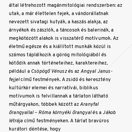
által létrehozott magánmitológiai rendszerben: az
utak, a már élettelen fejek, a vándorállatnak
nevezett sivatagi kutyák, a kaszás alakja, az
árnyékok és zászlók, a táncosok és balerinák, a
megkötözött alakok is visszatérő motívumok. Az
életmű egésze és a kiállított munkák közül is
számos táplálkozik a görög mitológiából és
kötődik annak történeteihez, karaktereihez,
például a
Csöpögő Vénusz
és az
Angyal Janus-
fejjel
című festmények. A zsidó és keresztény
kultúrkör elemei és narratívái, biblikus
motívumok is felvillannak a tárlaton látható
műtárgyakon, többek között az
Aranyfal
őrangyallal – Róma környéki őrangyal
és a
Jákob
létrája
című festményeken. A tárlat bravúros
kurátori döntése, hogy