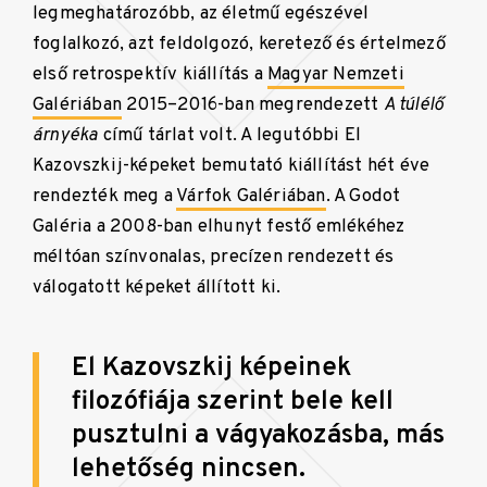
legmeghatározóbb, az életmű egészével
foglalkozó, azt feldolgozó, keretező és értelmező
első retrospektív kiállítás a
Magyar Nemzeti
Galériában
2015–2016-ban megrendezett
A túlélő
árnyéka
című tárlat volt. A legutóbbi El
Kazovszkij-képeket bemutató kiállítást hét éve
rendezték meg a
Várfok Galériában
. A Godot
Galéria a 2008-ban elhunyt festő emlékéhez
méltóan színvonalas, precízen rendezett és
válogatott képeket állított ki.
El Kazovszkij képeinek
filozófiája szerint bele kell
pusztulni a vágyakozásba, más
lehetőség nincsen.