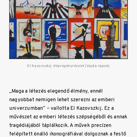
El Kazovszkij:
Képregényrészlet
(Vajda-lapok)
„Maga a létezés elegendő élmény, ennél
nagyobbat nemigen lehet szerezni az emberi
univerzumban” – vallotta El Kazovszkij. Ez a
művészet az emberi létezés szépségéből és annak
tragédiájából táplálkozik. A művek precízen
felépített önálló ikonográfiával dolgoznak a festő