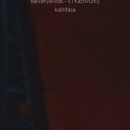
Bálványállítás – El Kazovszkij
kiállítása