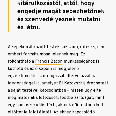
kitárulkozástól, attól, hogy
engedje magát sebezhetőnek
és szenvedélyesnek mutatni
és látni.
A képeken ábrázolt testek sokszor groteszk, nem
emberi formátumban jelennek meg. Ez
rokonítható a
Francis Bacon
munkásságához is
köthető és az ő képein is megjelenő
egzisztenciális szorongással, illetve azzal az
idegenséggel is, amelyet El Kazovszkij érezhetett
a saját testével kapcsolatban – hiszen úgy élte
meg materiális létezését, testbe zártságát, mint
egy homoszexuális férfi, akinek női testben kell
eltöltenie földi életét. Az ehhez kapcsolódó