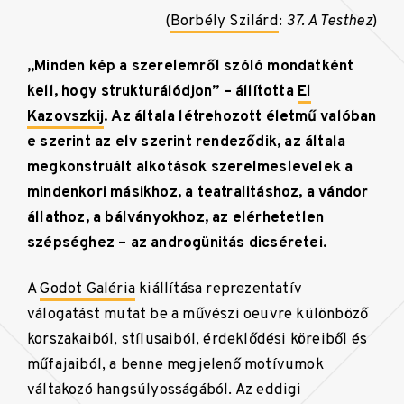
(
Borbély Szilárd
:
37. A Testhez
)
„Minden kép a szerelemről szóló mondatként
kell, hogy strukturálódjon” – állította
El
Kazovszkij
. Az általa létrehozott életmű valóban
e szerint az elv szerint rendeződik, az általa
megkonstruált alkotások szerelmeslevelek a
mindenkori másikhoz, a teatralitáshoz, a vándor
állathoz, a bálványokhoz, az elérhetetlen
szépséghez – az androgünitás dicséretei.
A
Godot Galéria
kiállítása reprezentatív
válogatást mutat be a művészi oeuvre különböző
korszakaiból, stílusaiból, érdeklődési köreiből és
műfajaiból, a benne megjelenő motívumok
váltakozó hangsúlyosságából. Az eddigi