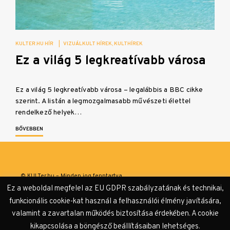
KULTER.HU HÍR
|
VIZUÁLKULT HÍREK
KULTHÍREK
Ez a világ 5 legkreatívabb városa
Ez a világ 5 legkreatívabb városa – legalábbis a BBC cikke
szerint. A listán a legmozgalmasabb művészeti élettel
rendelkező helyek…
BŐVEBBEN
© KULTer.hu – Minden jog fenntartva
Ez a weboldal megfelel az EU GDPR szabályzatának és technikai,
Impresszum
Szerzőink
Támogatók & Partnerek
funkcionális cookie-kat használ a felhasználói élmény javítására,
valamint a zavartalan működés biztosítása érdekében. A cookie
Adatvédelmi tájékoztató
kikapcsolása a böngésző beállításaiban lehetséges.