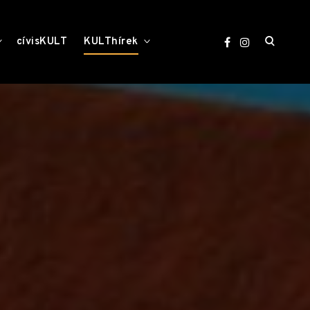
open
toggle
toggle
cívisKULT
KULThírek
child
child
menu
menu
search
form