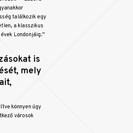
ugyanakkor
sség találkozik egy
tlen, a klasszikus
 évek Londonjáig.”
zásokat is
ését, mely
it,
lítve könnyen úgy
etkező városok