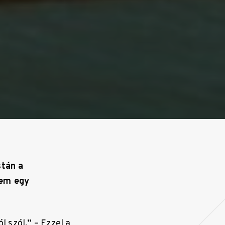
stán a
Nem egy
l szól.” – Ezzel a