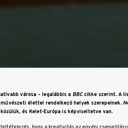
eatívabb városa – legalábbis a
BBC
cikke szerint. A li
művészeti élettel rendelkező helyek szerepelnek. 
közülük, és Kelet-Európa is képviseltetve van.
feltételezés, hogy a kreativitás az egyéni zsenialitásró