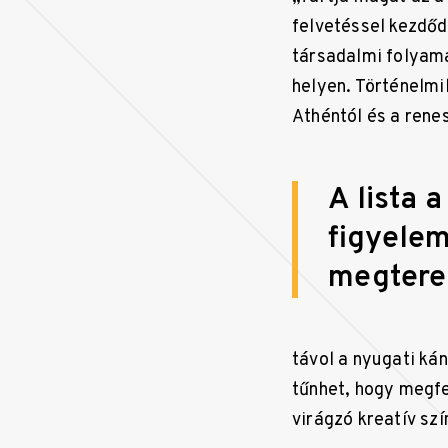
felvetéssel kezdőd
társadalmi folyama
helyen. Történelmi
Athéntól és a rene
A lista 
figyelem
megterem
távol a nyugati ká
tűnhet, hogy megfe
virágzó kreatív sz