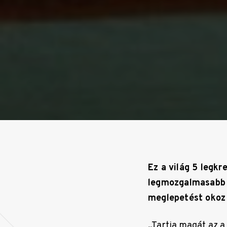
Ez a világ 5 legkr
legmozgalmasabb 
meglepetést okoz 
„Tartja magát az a 