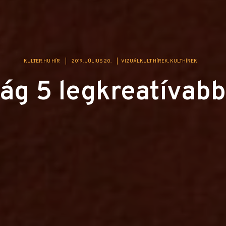
KULTER.HU HÍR
|
2019. JÚLIUS 20.
|
VIZUÁLKULT HÍREK
KULTHÍREK
lág 5 legkreatívab