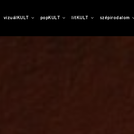
toggle
toggle
toggle
vizuálKULT
popKULT
litKULT
szépirodalom
child
child
child
menu
menu
menu