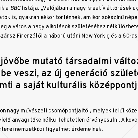
ik a
BBC
listája. „Valójában a nagy kreatív áttörések 
tok is, gyakran akkor történnek, amikor sokszínű népe
leg a város a nagy alkotások születéséhez nélkülözhete
szánsz Firenzétől a háború utáni New Yorkig és a 60-as
a jövőbe mutató társadalmi válto
be veszi, az új generáció szület
ti a saját kulturális középpontja
non nagy művészeti csomópontjaitól, melyek felől köze
lelő anyagi tőke nélkül lehetetlen érvényesülni. A köv
ínterei nemzetközi figyelmet érdemelnek.