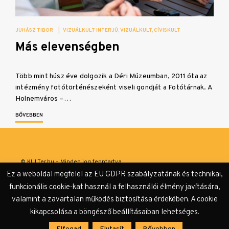
JUHÁSZ TIBOR
|
VIZUÁLKULT INTERJÚ
VIZUÁLKULT
CÍVISKULT
Más elevenségben
Több mint húsz éve dolgozik a Déri Múzeumban, 2011 óta az
intézmény fotótörténészeként viseli gondját a Fotótárnak. A
Holnemváros –…
BŐVEBBEN
© KULTer.hu – Minden jog fenntartva
Ez a weboldal megfelel az EU GDPR szabályzatának és technikai,
Impresszum
Szerzőink
Támogatók & Partnerek
funkcionális cookie-kat használ a felhasználói élmény javítására,
valamint a zavartalan működés biztosítása érdekében. A cookie
Adatvédelmi tájékoztató
kikapcsolása a böngésző beállításaiban lehetséges.